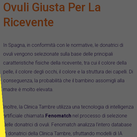
Ovuli Giusta Per La
Ricevente
In Spagna, in conformità con le normative, le donatrici di
ovuli vengono selezionate sulla base delle principali
caratteristiche fisiche della ricevente, tra cui il colore della
pelle, il colore degli occhi, il colore e la struttura dei capelli. Di
conseguenza, la probabilità che il bambino assomigli alla
madre è molto elevata.
Inoltre, la Clinica Tambre utilizza una tecnologia di intelligenza
artificiale chiamata
Fenomatch
nel processo di selezione
delle donatrici di ovuli. Fenomatch analizza l’intero database
di donatrici della Clinica Tambre, sfruttando modelli di IA