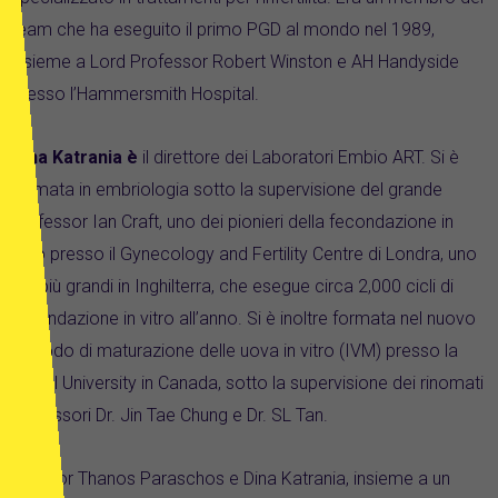
team che ha eseguito il primo PGD al mondo nel 1989,
insieme a Lord Professor Robert Winston e AH Handyside
presso l’Hammersmith Hospital.
Dina Katrania è
il direttore dei Laboratori Embio ART. Si è
formata in embriologia sotto la supervisione del grande
professor Ian Craft, uno dei pionieri della fecondazione in
vitro presso il Gynecology and Fertility Centre di Londra, uno
dei più grandi in Inghilterra, che esegue circa 2,000 cicli di
fecondazione in vitro all’anno. Si è inoltre formata nel nuovo
metodo di maturazione delle uova in vitro (IVM) presso la
McGill University in Canada, sotto la supervisione dei rinomati
professori Dr. Jin Tae Chung e Dr. SL Tan.
Il dottor Thanos Paraschos e Dina Katrania, insieme a un