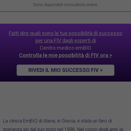
Sono disponibili consulenze online.
Fatti dire quali sono le tue possibilità di successo
per una FIV dagli esperti di
Centro medico emBIO
Controlla le mie possibilità di FIV ora >
RIVEDI IL MIO SUCCESSO FIV >
La clinica EmBIO di Atene, in Grecia, è stata un faro di
speranza sin dal suo inizio nel 1996. Nel corso degli anni, la