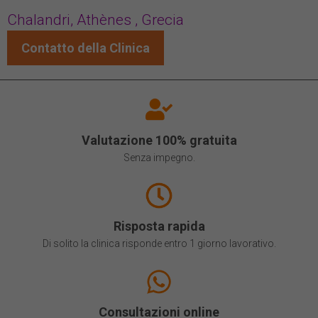
Chalandri, Athènes ,
Grecia
Contatto della Clinica
Valutazione 100% gratuita
Senza impegno.
Risposta rapida
Di solito la clinica risponde entro 1 giorno lavorativo.
Consultazioni online