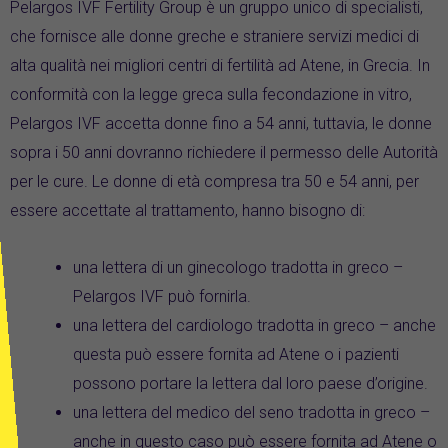
Pelargos IVF Fertility Group è un gruppo unico di specialisti,
che fornisce alle donne greche e straniere servizi medici di
alta qualità nei migliori centri di fertilità ad Atene, in Grecia. In
conformità con la legge greca sulla fecondazione in vitro,
Pelargos IVF accetta donne fino a 54 anni, tuttavia, le donne
sopra i 50 anni dovranno richiedere il permesso delle Autorità
per le cure. Le donne di età compresa tra 50 e 54 anni, per
essere accettate al trattamento, hanno bisogno di:
una lettera di un ginecologo tradotta in greco –
Pelargos IVF può fornirla.
una lettera del cardiologo tradotta in greco – anche
questa può essere fornita ad Atene o i pazienti
possono portare la lettera dal loro paese d’origine.
una lettera del medico del seno tradotta in greco –
anche in questo caso può essere fornita ad Atene o