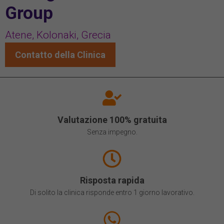
Group
Atene, Kolonaki,
Grecia
Contatto della Clinica
Valutazione 100% gratuita
Senza impegno.
Risposta rapida
Di solito la clinica risponde entro 1 giorno lavorativo.