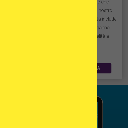
Vi aiutiamo a scegliere 3 cliniche estere che
corrispondono alle vostre aspettative. Il nostro
database di centri di fecondazione assistita include
solo cliniche di infertilità di fiducia che hanno
esperienza nel fornire servizi di alta qualità a
pazienti internazionali.
AIUTAMI A TROVARE UNA CLINICA