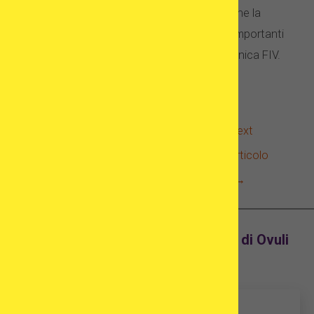
FIV" poiché crediamo fermamente che la
trasparenza e la verità siano le cose più importanti
per i pazienti FIV quando cercano una clinica FIV.
←
Previous
Next
Articolo
Articolo
→
Trova Cliniche per FIV e Donazione di Ovuli
all'Estero