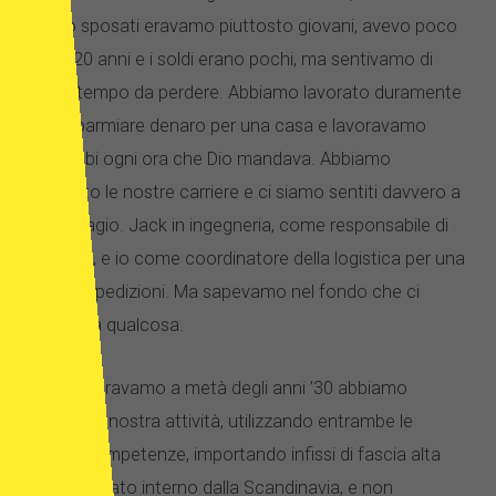
siamo sposati eravamo piuttosto giovani, avevo poco
più di 20 anni e i soldi erano pochi, ma sentivamo di
avere tempo da perdere. Abbiamo lavorato duramente
per risparmiare denaro per una casa e lavoravamo
entrambi ogni ora che Dio mandava. Abbiamo
costruito le nostre carriere e ci siamo sentiti davvero a
nostro agio. Jack in ingegneria, come responsabile di
cantiere, e io come coordinatore della logistica per una
ditta di spedizioni. Ma sapevamo nel fondo che ci
mancava qualcosa.
Quando eravamo a metà degli anni ’30 abbiamo
avviato la nostra attività, utilizzando entrambe le
nostre competenze, importando infissi di fascia alta
per il mercato interno dalla Scandinavia, e non