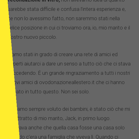
sarebbe stata difficile e confusa l’intera esperienza e,
se non lo avessimo fatto, non saremmo stati nella
felice posizione in cui ci troviamo ora, io, mio ​​marito e il
nostro nuovo piccolo.
Siamo stati in grado di creare una rete di amici ed
esperti aiutarci a dare un senso a tutto ciò che ci stava
succedendo. É un grande ringraziamento a tutti i nostri
nuovi amici di ovodonazioneallestero.it che ci hanno
aiutato in tutto questo. Non sei solo.
Abbiamo sempre voluto dei bambini, è stato ciò che mi
ha attratto di mio marito, Jack, in primo luogo.
Pensava anche che quella casa fosse una casa solo
quando c’era una famiglia che viveva lì. Quando ci