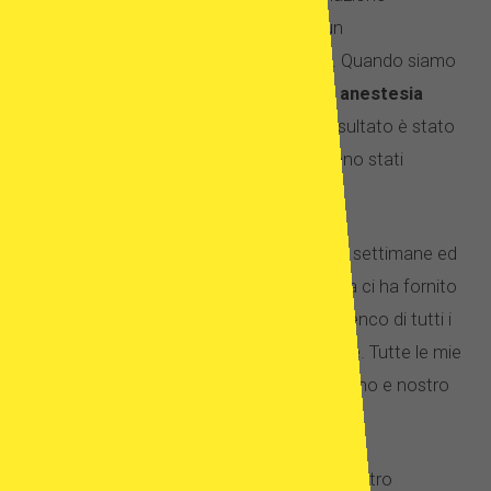
ormonale e siamo tornati a casa con un
appuntamento prenotato per un mese. Quando siamo
tornati hanno preso
2 ovociti da me in anestesia
generale e 6 ovociti da donatrice.
Il risultato è stato
di 4 embrioni sani e dopo 5 giorni due sono stati
impiantati e due sono stati congelati.
Ci sono stati controlli e di nuovo a 6 e 12 settimane ed
è stato confermato. ero incinta. La clinica ci ha fornito
un piano di follow-up, che includeva un elenco di tutti i
test e i controlli che avremmo dovuto fare. Tutte le mie
ecografie hanno mostrato un bambino sano e nostro
figlio è nato all’inizio del 2016.
So quanto siamo stati fortunati e che il nostro