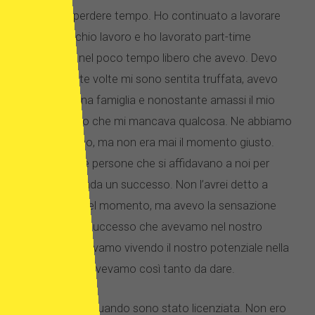
potevamo perdere tempo. Ho continuato a lavorare
nel mio vecchio lavoro e ho lavorato part-time
nell’azienda nel poco tempo libero che avevo. Devo
dire che molte volte mi sono sentita truffata, avevo
desiderato una famiglia e nonostante amassi il mio
lavoro sentivo che mi mancava qualcosa. Ne abbiamo
parlato spesso, ma non era mai il momento giusto.
C’erano molte persone che si affidavano a noi per
rendere l’azienda un successo. Non l’avrei detto a
nessuno in quel momento, ma avevo la sensazione
che, a parte il successo che avevamo nel nostro
lavoro, non stavamo vivendo il nostro potenziale nella
vita. Entrambi avevamo così tanto da dare.
Avevo 40 anni quando sono stato licenziata. Non ero