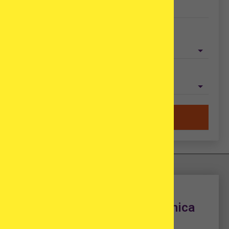
Tipo di trattamento
Paese
Aiutami a trovare una clinica