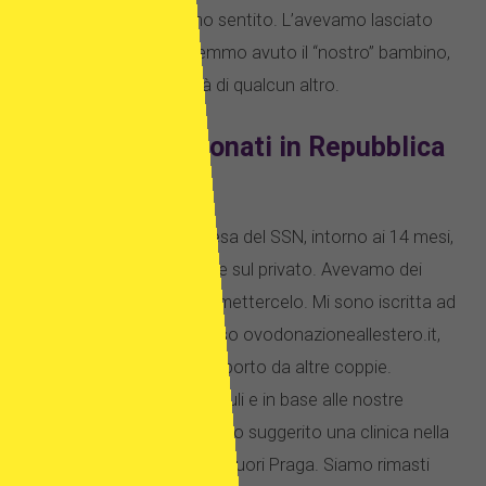
mese quando l’abbiamo sentito. L’avevamo lasciato
troppo tardi e non avremmo avuto il “nostro” bambino,
sarebbe stato per metà di qualcun altro.
FIVET e ovuli donati in Repubblica
Ceca
A causa delle liste di attesa del SSN, intorno ai 14 mesi,
abbiamo deciso di andare sul privato. Avevamo dei
risparmi e potevamo permettercelo. Mi sono iscritta ad
alcuni forum online, incluso ovodonazioneallestero.it,
con l’idea di ottenere supporto da altre coppie.
Abbiamo compilato i moduli e in base alle nostre
esigenze i consulenti hanno suggerito una clinica nella
Repubblica Ceca, appena fuori Praga. Siamo rimasti