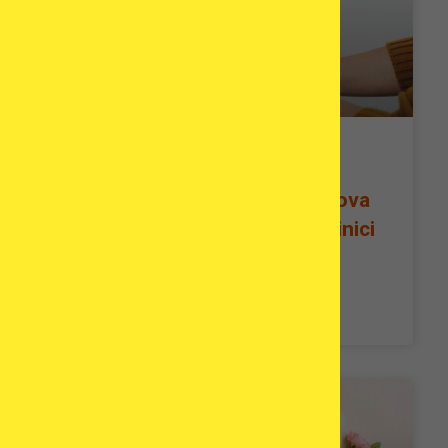
Diventare Madre Dopo 50:
Fecondazione in Vitro con Uova
Donatrici in Grecia – Studi Clinici
di Pazienti
READ MORE »