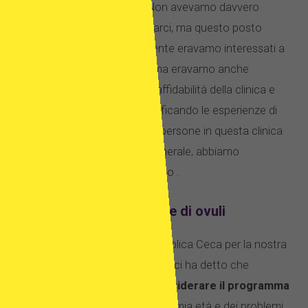
entrambi molto scioccati. Non avevamo davvero
pensato di viaggiare per curarci, ma questo posto
sembrava perfetto. Ovviamente eravamo interessati a
mantenere il prezzo basso, ma eravamo anche
interessati all’efficienza e all’affidabilità della clinica e
dopo molte discussioni e verificando le esperienze di
fecondazione in vitro di altre persone in questa clinica
e nella Repubblica Ceca in generale, abbiamo
prenotato il nostro trattamento .
Programma di donazione di ovuli
Quando siamo arrivati ​​in Repubblica Ceca per la nostra
consultazione iniziale, il medico ci ha detto che
sarebbe stato consigliabile
considerare il programma
di ovodonazione
a causa della mia età e dei problemi