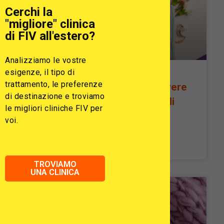
Cerchi la
"migliore" clinica
di FIV all'estero?
Analizziamo le vostre
esigenze, il tipo di
trattamento, le preferenze
Quando il percorso cambia: vere
di destinazione e troviamo
storie di IVF — dai propri ovuli
le migliori cliniche FIV per
alla donazione di ovuli
voi.
READ MORE »
TROVIAMO
UNA CLINICA