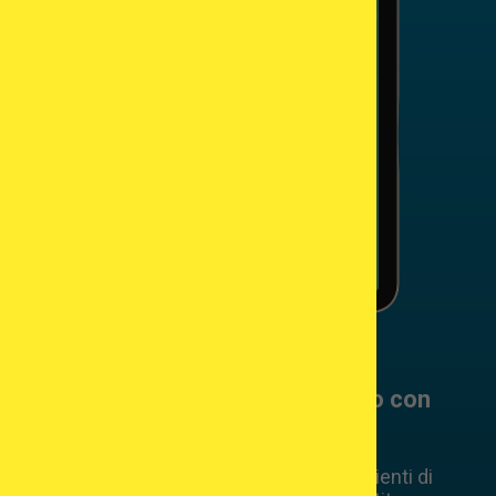
Pianificate il vostro percorso di
fecondazione assistita all’estero con
fiducia!
Scoprite le destinazioni preferite dai pazienti di