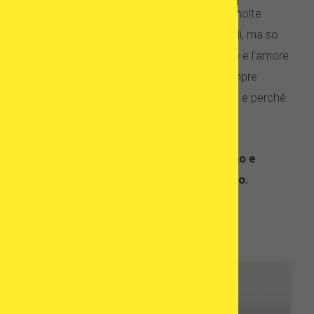
trattamento è andato senza intoppi e che molte
persone attraversano momenti molto difficili, ma so
che non avremmo potuto farlo senza l’aiuto e l’amore
dei nostri amici, vecchi e nuovi, che non sempre
capivamo davvero cosa stavamo passando e perché
era così importante per noi.
Quindi ancora per tutto il vostro sostegno e
amore, grazie da Jack e Ruth e dal piccolo.
Related posts