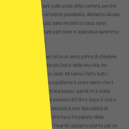
entusiasta di tornare sulla scala della carriera, perché
per me sembrava un’ultima possibilità. Abbiamo deciso
che era ora o mai più, sarei rimasta a casa, avrei
continuato a lavorare part-time in azienda e avremmo
messo su famiglia.
Abbiamo provato per circa un anno prima di chiedere
aiuto. È stato il giorno più triste della mia vita, ho
sentito di aver deluso Jack. Mi hanno fatto tutti i
controlli e dopo un’ecografia mi è stato detto che il
mio numero di follicoli era basso, quindi mi è stata
proscritta una serie di iniezioni di FSH e dopo 6 cicli e
più test siamo stati indirizzati a uno specialista di
fecondazione in vitro che ha ci ha parlato della
donazione di ovociti. Entrambi abbiamo pianto per un