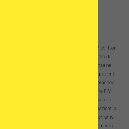
OvodonazioneAllestero.it
Siamo un team di esperti di marketing FIV, scrittori
specializzati in FIV e gestori dell'esperienza dei
pazienti FIV con oltre 10 anni di esperienza nel
mercato della FIV. Dal 2013 supportiamo pazienti
che cercano trattamenti FIV all'estero, fornendo
loro strumenti unici, classifiche di cliniche FIV,
rapporti speciali, articoli e video focalizzati su
conoscenze mediche reali - per aiutare i pazienti a
prendere decisioni ben informate. Pubblichiamo
articoli che mostrano "la realtà del trattamento