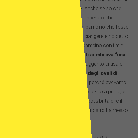
che abbiamo avuto nel concepire. Anche se so che
poteva andare in quel modo, avevo sperato che
saremmo stati in grado di avere un bambino che fosse
nostro e solo nostro. Ho iniziato a piangere e ho detto
al dottore che volevo avere il mio bambino con i miei
ovuli perché
la donazione di ovociti sembrava “una
seconda opzione”
. Quindi hanno suggerito di usare
una combinazione dei miei ovuli e degli ovuli di
donatrice.
Questo sembrava giusto perché avevamo
un po’ più di controllo sul processo rispetto a prima, e
la sensazione che ci fossero buone possibilità che il
bambino fosse geneticamente tutto nostro ha messo
a riposo entrambe le nostre menti.
Ci hanno prescritto le iniezioni di stimolazione