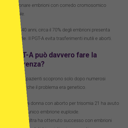
selezionare embrioni con corredo cromosomico
normale.
Dopo i 40 anni, circa il 70% degli embrioni presenta
anomalie. Il PGT-A evita trasferimenti inutili e aborti.
Il PGT-A può davvero fare la
differenza?
Sì. Molte pazienti scoprono solo dopo numerosi
fallimenti che il problema era genetico.
Una donna con aborto per trisomia 21 ha avuto
un unico embrione euploide.
Un’altra ha ottenuto successo con embrioni