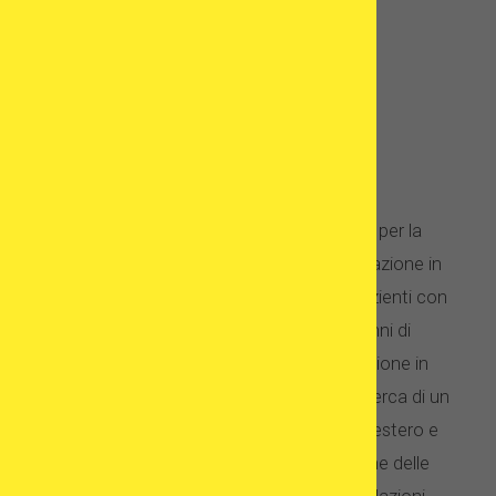
Egg Donation Friends
Siamo un team di esperti di marketing per la
fecondazione in vitro, scrittori di fecondazione in
vitro e responsabili dell'esperienza dei pazienti con
fecondazione in vitro con oltre 10 anni di
esperienza nel mercato della fecondazione in
vitro. Dal 2013 supportiamo i pazienti in cerca di un
trattamento di fecondazione in vitro all'estero e
forniamo loro strumenti unici, classifiche delle