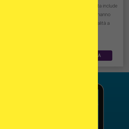
database di centri di fecondazione assistita include
solo cliniche di infertilità di fiducia che hanno
esperienza nel fornire servizi di alta qualità a
pazienti internazionali.
AIUTAMI A TROVARE UNA CLINICA