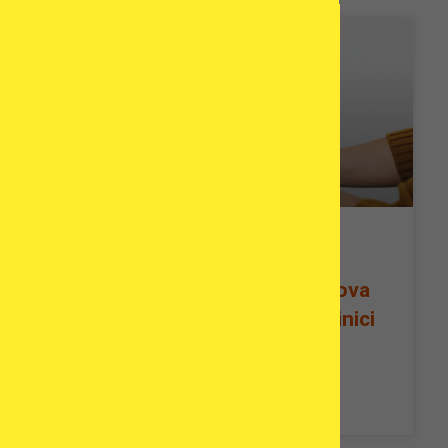
Diventare Madre Dopo 50:
Fecondazione in Vitro con Uova
Donatrici in Grecia – Studi Clinici
di Pazienti
READ MORE »