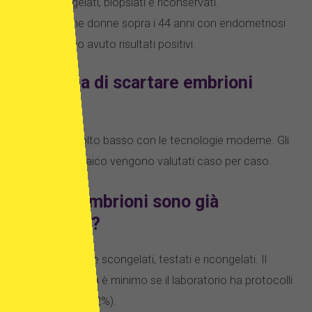
congelati, biopsiati e riconservati.
Anche donne sopra i 44 anni con endometriosi
hanno avuto risultati positivi.
Si rischia di scartare embrioni
sani?
Il rischio è molto basso con le tecnologie moderne. Gli
embrioni mosaico vengono valutati caso per caso.
E se gli embrioni sono già
congelati?
Possono essere scongelati, testati e ricongelati. Il
rischio di perdita è minimo se il laboratorio ha protocolli
adeguati (circa 2%).