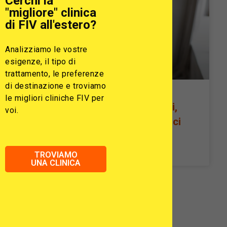
Cerchi la
"migliore" clinica
di FIV all'estero?
Analizziamo le vostre
esigenze, il tipo di
trattamento, le preferenze
di destinazione e troviamo
le migliori cliniche FIV per
Endometriosi e FIV: Casi reali,
voi.
Sintomi e Approcci terapeutici
READ MORE »
TROVIAMO
UNA CLINICA
Informazioni sull'autore