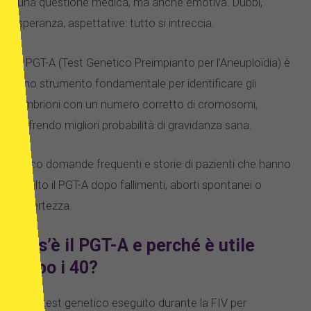
una questione medica, ma anche emotiva. Dubbi,
speranza, aspettative: tutto si intreccia.
Il PGT-A (Test Genetico Preimpianto per l’Aneuploïdia) è
uno strumento fondamentale per identificare gli
embrioni con un numero corretto di cromosomi,
offrendo migliori probabilità di gravidanza sana.
Ecco domande frequenti e storie di pazienti che hanno
scelto il PGT-A dopo fallimenti, aborti spontanei o
incertezza.
Cos’è il PGT-A e perché è utile
dopo i 40?
È un test genetico eseguito durante la FIV per