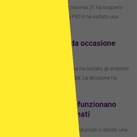
Una paziente con aborto da trisomia 21 ha scoperto
un solo embrione euploide. Il PGT-A ha evitato una
nuova perdita.
Caso 2: Una seconda occasione
dopo fallimenti
Dopo vari insuccessi, una donna ha testato gli embrioni
congelati. Solo pochi erano validi. La decisione ha
portato a una gravidanza.
Caso 3: Quando non funzionano
neanche gli ovuli donati
A 44 anni, dopo fallimenti con ovuli propri e donati, una