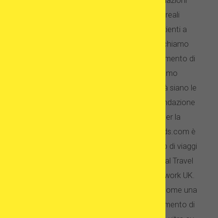
cliniche per la fecondazione in vitro, relazioni
speciali, articoli e video incentrati su reali
conoscenze mediche, per aiutare i pazienti a
prendere decisioni consapevoli. Pubblichiamo
articoli che mostrano "la realtà del trattamento di
fecondazione in vitro" poiché crediamo
fermamente che la trasparenza e la verità siano le
cose più importanti per i pazienti di fecondazione
in vitro quando cercano una clinica per la
fecondazione in vitro. EggDonationFriends.com è
stato riconosciuto come "Miglior sito web di viaggi
medici" nel 2018 dall'International Medical Travel
Journal ed è il sostenitore di Fertility Network UK.
EggDonationFriends è stato presentato come una
fonte affidabile di informazioni sul trattamento di