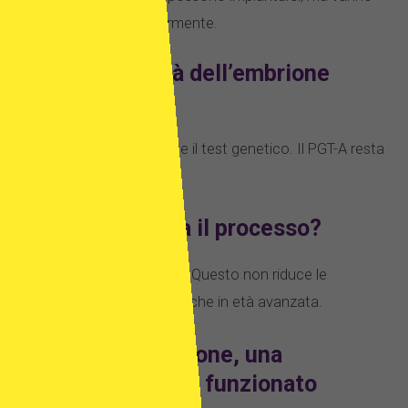
valutati singolarmente.
Conta la qualità dell’embrione
(grading)?
Aiuta, ma non sostituisce il test genetico. Il PGT-A resta
il metodo più affidabile.
Il PGT-A rallenta il processo?
Aggiunge 2–4 settimane. Questo non riduce le
probabilità di impianto, anche in età avanzata.
Caso 1: Un embrione, una
possibilità – e ha funzionato