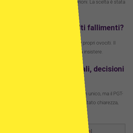
paziente ha testato gli ultimi embrioni. La scelta è stata
decisiva.
E se hai già avuto molti fallimenti?
Molte decidono di continuare con i propri ovociti. Il
PGT-A aiuta a capire se vale la pena insistere.
Conclusione: Storie reali, decisioni
consapevoli
Ogni paziente ha seguito un percorso unico, ma il PGT-
A è stato spesso la svolta che ha portato chiarezza,
successo o serenità.
Table of Contents
[
hide
]