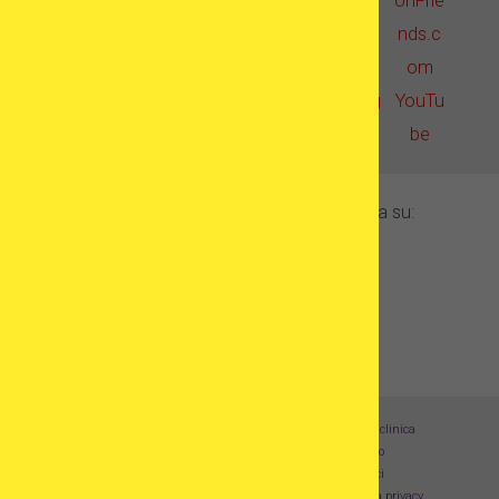
In evidenza su:
Registra la tua clinica
Chi Siamo
Contattaci
Informativa sulla privacy