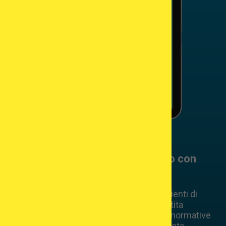
Pianificate il vostro percorso di
fecondazione assistita all’estero con
fiducia!
Scoprite le destinazioni preferite dai pazienti di
tutto il mondo per la fecondazione assistita
confrontando costi, tassi di successo e normative
– tutto in un’unica guida gratuita e completa.