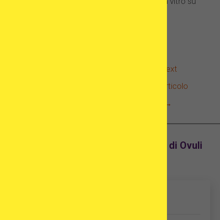
donazione di ovuli per la fecondazione in vitro su
Forbes.com.
←
Previous
Next
Articolo
Articolo
→
Trova Cliniche per FIV e Donazione di Ovuli
all'Estero