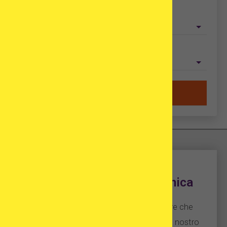
Tipo di trattamento
Paese
Aiutami a trovare una clinica
Vi aiutiamo a scegliere 3 cliniche estere che
corrispondono alle vostre aspettative. Il nostro