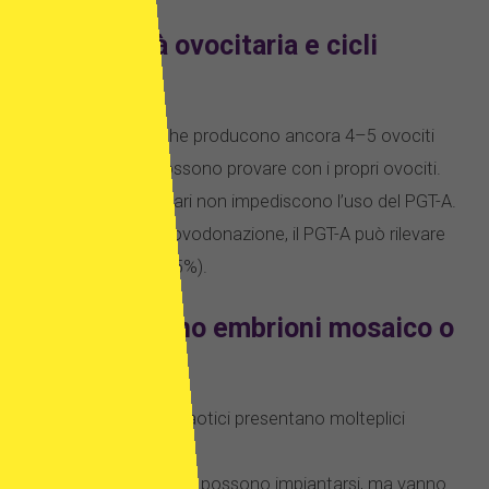
Età, qualità ovocitaria e cicli
irregolari?
Le donne che producono ancora 4–5 ovociti
per ciclo possono provare con i propri ovociti.
I cicli irregolari non impediscono l’uso del PGT-A.
Anche con ovodonazione, il PGT-A può rilevare
anomalie (35%).
Che cosa sono embrioni mosaico o
caotici?
Gli embrioni caotici presentano molteplici
anomalie.
Quelli mosaico possono impiantarsi, ma vanno