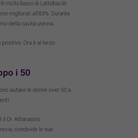
li molto bassi di Lattobacilli.
 sono migliorati all’83%. Durante
no della cavità uterina.
o positivo. Ora è al terzo
po i 50
sono aiutare le donne over 50 a
enti.
il Dr. Athanasios
Grecia, condivide le sue