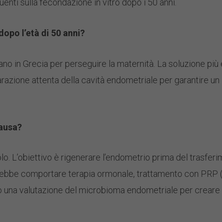
enti sulla fecondazione in vitro dopo i 50 anni.
dopo l’età di 50 anni?
no in Grecia per perseguire la maternità. La soluzione più 
azione attenta della cavità endometriale per garantire un 
pausa?
. L’obiettivo è rigenerare l’endometrio prima del trasferi
ebbe comportare terapia ormonale, trattamento con PRP (
a, o una valutazione del microbioma endometriale per creare