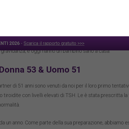
amo valutato lo sperma del partner. L’analisi ha mostrato 
la consultazione con il nostro specialista di urologia, ha ri
si di integratori per migliorare la qualità dello sperma.
due blastocisti di alta qualità (gradi 1AA e 1AB). È stato tra
 gravidanza, e oggi hanno un bambino sano a casa.
, Donna 53 & Uomo 51
rtner di 51 anni sono venuti da noi per il loro primo tentati
to tiroidite con livelli elevati di TSH. Le è stata prescritta l
normalità.
 da un anno. Come parte della sua preparazione, abbiamo