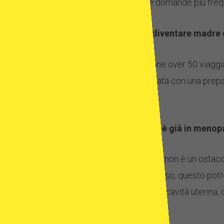
risposte alle domande più frequ
È possibile diventare madre 
Sì. Molte donne over 50 viaggia
uova, combinata con una prepar
successo.
E se la donna è già in meno
La menopausa non è un ostacolo
seconda del caso, questo potr
all’interno della cavità uterin
l’embrione.