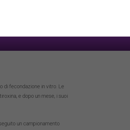
un’elevata frammentazione del
cevuto un corso di 14 giorni di
sferito un singolo blastocisto
vo di fecondazione in vitro. Le
a tiroxina, e dopo un mese, i suoi
 eseguito un campionamento