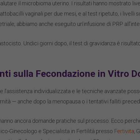
utare il microbioma uterino. I risultati hanno mostrato livel
ttobacilli vaginali per due mesi, e al test ripetuto, i livelli
riale, abbiamo anche eseguito un’infusione di PRP all’inter
stocisto. Undici giorni dopo, il test di gravidanza è risultat
i sulla Fecondazione in Vitro Do
me l’assistenza individualizzata e le tecniche avanzate pos
ernità — anche dopo la menopausa o i tentativi falliti preced
 hanno ancora domande pratiche sul processo. Ecco perché 
co-Ginecologo e Specialista in Fertilità presso
Fertivita
, 