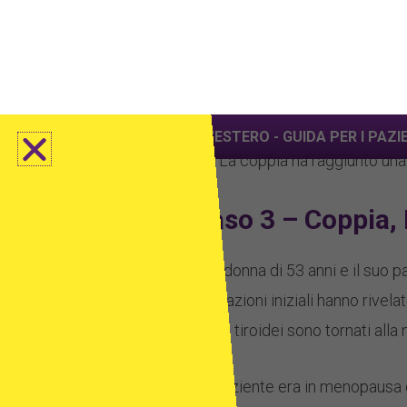
le preferenze di destinazione e
Prima della fecondazione, abbi
troviamo le migliori cliniche
DNA e una bassa motilità. Dopo 
FIV per voi.
antibiotici doxiciclina e due me
Questa volta, sono stati creati 
TROVIAMO UNA CLINICA
AA. La coppia ha raggiunto una
Caso 3 – Coppia
Una donna di 53 anni e il suo pa
valutazioni iniziali hanno rivela
valori tiroidei sono tornati alla 
La paziente era in menopausa