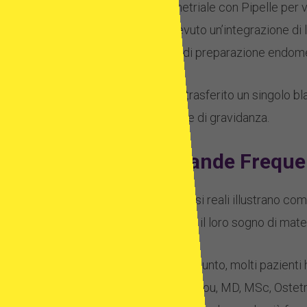
endometriale con Pipelle per val
Ha ricevuto un’integrazione di la
la fase di preparazione endomet
È stato trasferito un singolo bla
trimestre di gravidanza.
Domande Frequent
Questi casi reali illustrano co
realizzare il loro sogno di mat
A questo punto, molti pazienti
Papanikolaou, MD, MSc, Ostetri