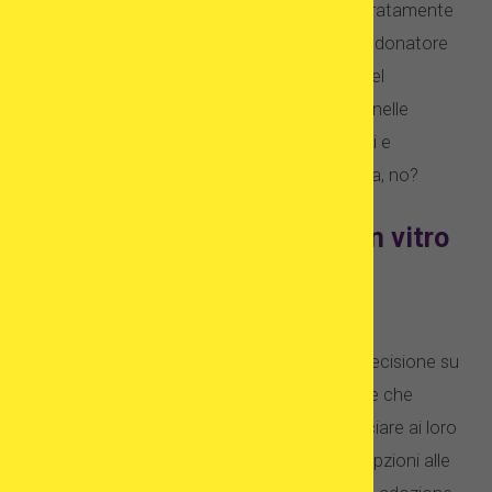
può assomigliare molto, assomigliare moderatamente
o non condividere alcuna somiglianza con il donatore
di ovuli, il destinatario dell’uovo o il partner del
destinatario dell’uovo. Quindi, proprio come nelle
gravidanze naturali: ci sono troppe variazioni e
incognite per fare previsioni. Ma è solo la vita, no?
Adozione vs fecondazione in vitro
– riassumendo
Fare i conti con la diagnosi dell’infertilità è
estremamente impegnativo, così come la decisione su
cosa fare dopo. Fortunatamente, le persone che
lottano contro l’infertilità non devono rinunciare ai loro
sogni di genitorialità. Se hai ristretto le tue opzioni alle