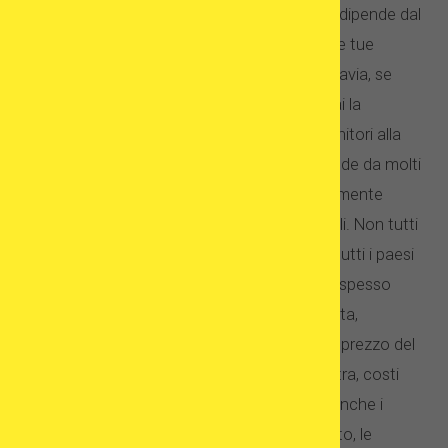
completarle e i costi possono variare, tutto dipende dal
paese in cui vivi, dal paese da cui adotti, dalle tue
preferenze e dalla situazione materiale. Tuttavia, se
lavori con una buona agenzia di adozioni, hai la
garanzia che tu e tuo marito diventerete genitori alla
fine. È diverso con
FIV dove il risultato
dipende da molti
fattori, come i tassi di successo o semplicemente
l’accesso a forme di trattamento desiderabili. Non tutti
i servizi ART sono attualmente disponibili in tutti i paesi
europei ed è per questo che i pazienti sono spesso
costretti a viaggiare all’estero. Ciò, a sua volta,
potrebbe aumentare in modo significativo il prezzo del
trattamento poiché devi contare su test extra, costi
aggiuntivi come quelli di viaggio e alloggio. anche i
costi. Al fine di ridurre il costo del trattamento, le