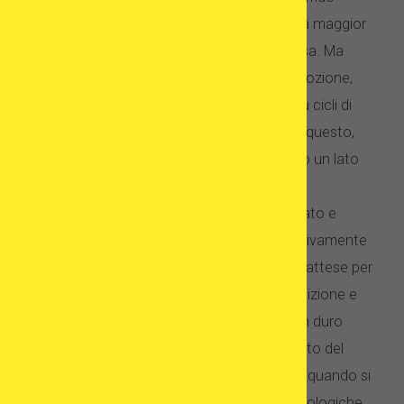
quindi è spesso finanziato dallo stato e nella maggior
parte dei casi ci sono poche o nessuna tassa. Ma
anche se decidi di scegliere un'agenzia di adozione,
pagherai comunque meno che in caso di più cicli di
trattamento di fecondazione in vitro. Detto questo,
devi ricordare che i costi finanziari sono solo un lato
della storia.
Adottare un bambino è un viaggio accidentato e
impegnativo. Può essere un processo emotivamente
drenante: c'è un'infinità di scartoffie, lunghe attese per
il bambino desiderato (a causa della tua posizione e
delle tue preferenze) e poi, molto spesso, un duro
lavoro psicologico per superare il risentimento del
bambino e gli squilibri emotivi, specialmente quando si
riferisce ai bambini provenienti da famiglie biologiche