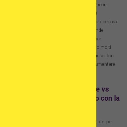
pazienti spesso decidono di trasferire gli embrioni
donati, che è meno costoso di quasi tutte le
alternative alla gravidanza naturale. Questa procedura
medica sembra essere conveniente e di grande
successo ma, ancora una volta, non è sempre
disponibile. Poiché generalmente non ci sono molti
donatori di embrioni, i pazienti sono spesso inseriti in
lunghe liste d’attesa. E questo non fa che aumentare
frustrazione e stress.
Trattamenti di ovodonazione vs
adozione: il legame genetico con la
madre
Lo abbiamo già detto, ma è davvero importante: per