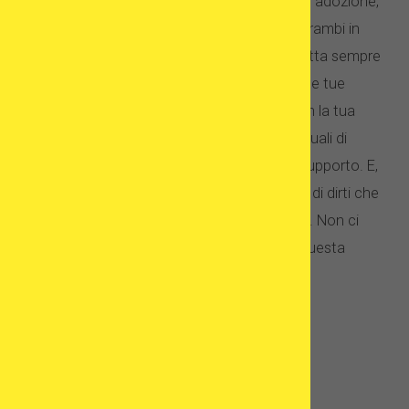
seguenti possibilità: fecondazione in vitro vs adozione,
assicurati di analizzare i pro e i contro di entrambi in
modo molto approfondito. Ricorda che spetta sempre
a te decidere cosa è giusto per te in base alle tue
circostanze individuali. Devi sentirti bene con la tua
decisione: i dati scientifici, i fatti e le percentuali di
successo dovrebbero fornire solo guida e supporto. E,
soprattutto, non permettere mai a nessuno di dirti che
un’opzione è “migliore” o “peggiore” dell’altra. Non ci
sono scelte egoistiche o disinteressate in questa
materia.
FAQ
L'adozione è più economica della
fecondazione in vitro?