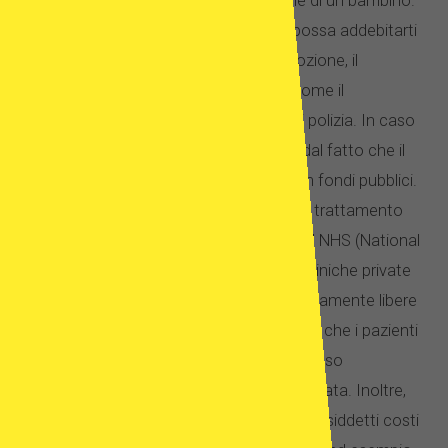
costa molto. Vale anche per l’adozione di un bambino.
Sebbene un’agenzia di adozione non possa addebitarti
una commissione per organizzare l’adozione, il
processo può comportare altri costi, come il
pagamento di spese legali o controlli di polizia. In caso
di fecondazione in vitro, tutto dipende dal fatto che il
trattamento sia privato o finanziato con fondi pubblici.
Ad esempio, nel Regno Unito, un ciclo di trattamento
della fecondazione in vitro finanziato dal NHS (National
Health Service) costa circa £ 5,000. Le cliniche private
per la fertilità, d’altra parte, sono completamente libere
di impostare i propri listini prezzi. Significa che i pazienti
possono pagare importi diversi per lo stesso
trattamento a seconda della clinica utilizzata. Inoltre,
dovresti sempre prestare attenzione ai cosiddetti costi