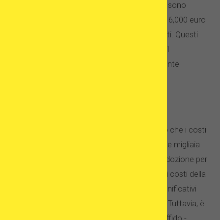
Stati Uniti. I programmi di donazione di ovuli sono
ancora più costosi: circa 3,500 euro in India, 6,000 euro
in Europa e fino a 30,000 euro negli Stati Uniti. Questi
sono i prezzi per ciclo - e devi ricordare che il
trattamento di fecondazione in vitro raramente
termina con un solo ciclo.
Perché l'adozione è così costosa?
Dipende da cosa intendi per costoso. È vero che i costi
per l'adozione possono arrivare fino a diverse migliaia
di euro - generalmente paghi all'agenzia di adozione per
la quota di iscrizione, la gestione del caso e i costi della
legislazione. I costi diventano ancora più significativi
quando si decide per un'adozione all'estero. Tuttavia, è
ancora possibile adottare un bambino dall'affido -