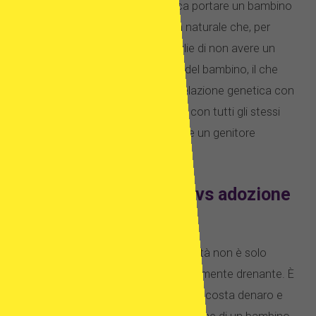
soddisfacente. Adozione significa portare un bambino
nella tua famiglia da una famiglia naturale che, per
qualsiasi motivo, non può o sceglie di non avere un
figlio. Non siete i genitori naturali del bambino, il che
significa che non avrete alcuna relazione genetica con
loro. Tuttavia, siete i genitori legali con tutti gli stessi
diritti, obblighi e doveri che avrebbe un genitore
biologico.
FIV con ovuli donatori vs adozione
– i costi
Non c’è dubbio: copiare con l’infertilità non è solo
emotivamente ma anche finanziariamente drenante. È
risaputo che la fecondazione in vitro costa denaro e