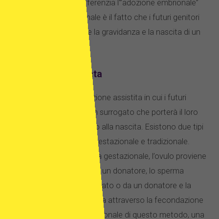
avere figli. Ciò che differenzia l'”adozione embrionale”
dall’adozione tradizionale è il fatto che i futuri genitori
possono sperimentare la gravidanza e la nascita di un
bambino.
Maternità surrogata
È un metodo di riproduzione assistita in cui i futuri
genitori lavorano con un surrogato che porterà il loro
bambino (o bambini) fino alla nascita. Esistono due tipi
di maternità surrogata: gestazionale e tradizionale.
Nella maternità surrogata gestazionale, l’ovulo proviene
dalla madre prevista o da un donatore, lo sperma
proviene dal padre designato o da un donatore e la
gravidanza viene raggiunta attraverso la fecondazione
in vitro. Nella forma tradizionale di questo metodo, una