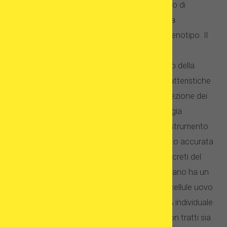
caratteristiche fisiche della ricevente (in caso di
donatori di sperma – sul partner/marito della
ricevente). È chiamato corrispondenza del fenotipo. Il
fenotipo è un termine collettivo per tutte le
caratteristiche fisiche, da altezza, peso, tono della
pelle, colore dei capelli e degli occhi alle caratteristiche
del viso. In alcune cliniche, il processo di selezione dei
donatori è persino supportato dalla tecnologia
Fenomatch®. È il Facial Matching con uno strumento
scientifico che permette una selezione molto accurata
del donatore per quanto riguarda i tratti concreti del
viso. Certo, è innegabile che ogni essere umano ha un
codice genetico unico. Tuttavia, quando le cellule uovo
e le cellule spermatiche si combinano, il DNA individuale
di ciascuna crea un nuovo essere umano con tratti sia