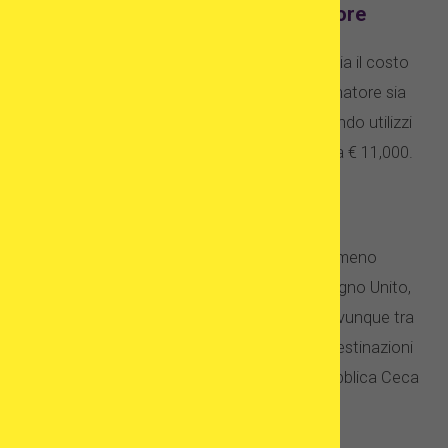
FIVET con ovuli e sperma di donatore
La doppia donazione naturalmente raddoppia il costo
del trattamento. Sebbene lo sperma del donatore sia
molto meno costoso degli ovuli donati, quando utilizzi
entrambi i donatori, puoi pagare da € 8,000 a € 11,000.
FIV con embrioni donati
I programmi di donazione di embrioni sono meno
costosi di quelli di donazione di ovuli. Nel Regno Unito,
un tale trattamento può costare in media ovunque tra
£ 3,400 e £ 5,500. Quando si tratta di altre destinazioni
europee, i prezzi variano tra € 1,400 in Repubblica Ceca
e € 3,500 in Spagna.