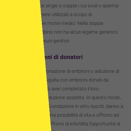
nel caso di donne single o coppie i cui ovuli o sperma
non possono essere utilizzati a scopo di
concepimento per motivi medici. Nella doppia
donazione, il bambino non ha alcun legame genetico
con nessuno dei suoi genitori.
FIV con embrioni di donatori
Si chiama anche donazione di embrioni o adozione di
embrioni. Viene eseguita con embrioni donati da
un’altra coppia dopo aver completato il loro
trattamento di riproduzione assistita. In questo modo,
dopo i tentativi di fecondazione in vitro riusciti, danno a
tutti i loro embrioni una possibilità di vita e offrono ad
altre persone che soffrono di infertilità l’opportunità di