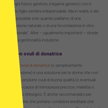
Per ogni futuro genitore, il legame genetico con il
proprio figlio sembra indispensabile. Ma in realtà, è del
tutto possibile solo quando parliamo di una
concezione naturale o di una fecondazione in vitro
“tradizionale”. Altre – ugualmente importanti – strade
verso la genitorialità includono:
FIV con ovuli di donatrice
FIV con ovuli di donatrice
(o semplicemente
ovodonazione) è una soluzione per le donne che non
possono produrre ovuli di buona qualità (o eventuali
ovociti) a causa di menopausa precoce, malattia o
intervento chirurgico. È anche raccomandato per
quelle donne che portano condizioni ereditarie che