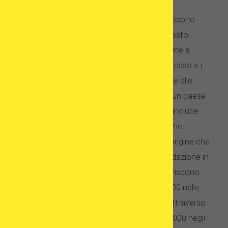
Sì, generalmente lo è. I costi di adozione possono
variare da zero a diverse migliaia di euro. Questo
importo viene pagato a un'agenzia di adozione e
include la quota di iscrizione, la gestione del caso e i
costi di legislazione. Naturalmente, si riferisce alle
adozioni nazionali: adottare un bambino da un paese
straniero può essere più costoso in quanto include
anche costi aggiuntivi per il disbrigo di pratiche
burocratiche con i governi, sia nel paese di origine che
all'estero. I costi di un trattamento di fecondazione in
vitro utilizzando gli ovociti del paziente differiscono
notevolmente da un paese all'altro: da € 2,500 nelle
destinazioni più economiche come l'India, attraverso
una media di € 4,500 in Europa e fino a € 15,000 negli