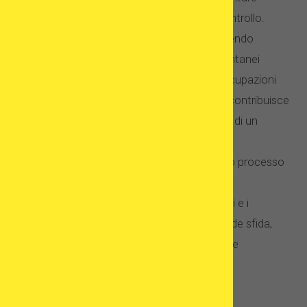
fallimenti e una diminuzione del senso di controllo.
Possono sentire che il loro corpo li sta tradendo
quando affrontano, ad esempio, aborti spontanei
multipli. Effetti collaterali dei farmaci, preoccupazioni
per il denaro e risultati incerti: tutto questo contribuisce
allo stress correlato all’infertilità. L’adozione di un
bambino, d’altra parte, diventa la cosa più
emotivamente opprimente dopo che l’intero processo
di scartoffie è stato completato. Superare il
risentimento del bambino, gli squilibri emotivi e i
problemi con il legame può essere una grande sfida,
specialmente quando si tratta di bambini che
provengono da famiglie biologiche violente.
Problemi di salute fisica