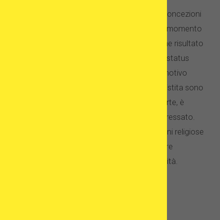
Anche qui la decisione è ovvia: secondo le concezioni
tradizionali (cristiane), la vita umana inizia al momento
del concepimento e dovrebbe avvenire come risultato
di un processo naturale. L’embrione ha uno status
morale come essere umano, e per questo motivo
quasi tutte le tecnologie di riproduzione assistita sono
vietate. L’adozione di un bambino, d’altra parte, è
percepito come un atto onorevole e disinteressato.
Ecco perché le coppie sterili con forti opinioni religiose
e preoccupazioni etiche sceglieranno sempre
l’adozione rispetto al trattamento della fertilità.
Accesso al trattamento
In caso di adozioni, le risorse necessarie per