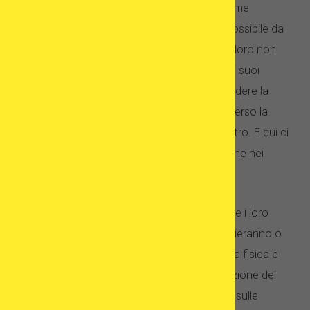
molti malati di fertilità, la mancanza del legame
genetico con i propri figli è un ostacolo impossibile da
superare. Questo è il motivo per cui molti di loro non
deciderebbero mai di adottare, nonostante i suoi
numerosi vantaggi evidenti. Il desiderio di vedere la
propria genetica nel loro bambino li spinge verso la
scelta del trattamento di fecondazione in vitro. E qui ci
sono alcune buone soluzioni disponibili, anche nei
trattamenti con le donatrici.
Molti pazienti si chiedono se sia possibile che i loro
bambini concepiti con ovuli donati
assomiglieranno o
agiranno come loro. Se anche la somiglianza fisica è
molto importante per te, ricorda che la selezione dei
donatori di ovuli e sperma si basa, tra l’altro, sulle