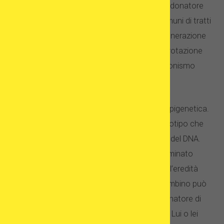
della madre che del padre, in questo caso, il donatore
di ovuli e il partner del ricevente. Esempi comuni di tratti
che vengono trasmessi di generazione in generazione
sono: attaccamento del lobo dell’orecchio, rotazione
della lingua, lentiggini, fossette, mano e daltonismo
rosso/verde.
Oltre alla sequenza del DNA, esiste anche l’epigenetica.
È lo studio dei cambiamenti ereditari del fenotipo che
non comportano alterazioni nella sequenza del DNA.
Secondo esso, il fenotipo può essere determinato
anche da ciò che ci circonda, e non solo dall’eredità
genetica. L’epigenetica suggerisce che il bambino può
sembrare o meno una combinazione del donatore di
ovuli e del partner del destinatario dell’uovo. Lui o lei