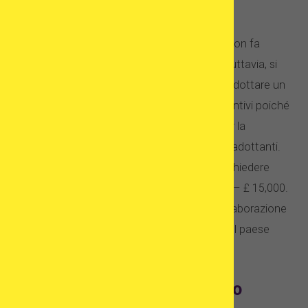
Adozione
Come detto prima, un’agenzia di adozione non fa
pagare per organizzare l’adozione stessa. Tuttavia, si
riferisce alle adozioni domestiche. Se vuoi adottare un
bambino dall’estero, devi pagare costi aggiuntivi poiché
le agenzie non sono pagate dal governo per la
preparazione e la valutazione dei potenziali adottanti.
Ad esempio, nel Regno Unito, il costo per richiedere
l’adozione è generalmente di circa £ 10,000 – £ 15,000.
Ci sono anche alcuni costi aggiuntivi per l’elaborazione
di pratiche burocratiche con i governi, sia nel paese
d’origine che all’estero.
FIV vs adozione: pro e contro