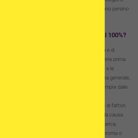
abusive. Quindi, in tal caso, i costi emotivi sono persino
superiori a quelli finanziari.
La fecondazione in vitro è sicura al 100%?
No, la fecondazione in vitro non è mai sicura e di
successo al 100%. Devi rendertene conto bene prima
di iniziare il tuo viaggio di cura. Le statistiche e le
percentuali di successo possono darti un'idea generale,
ma le tue possibilità individuali dipendono sempre dalle
tue circostanze individuali. Il successo della
fecondazione in vitro è correlato a una serie di fattori,
su alcuni dei quali hai poco controllo, come la causa
della tua infertilità (ad es. scarsa risposta ovarica,
scarsa ricettività endometriale, tumori del fibroma o