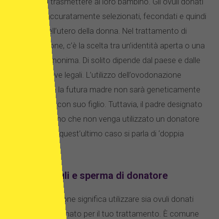
temono di trasmettere al loro bambino. Gli ovuli donati
vengono accuratamente selezionati, fecondati e quindi
trasferiti nell’utero della donna. Nel trattamento di
ovodonazione, c’è la scelta tra un’identità aperta o una
donatrice anonima. Di solito dipende dal paese e dalle
sue normative legali. L’utilizzo dell’ovodonazione
significa che la futura madre non sarà geneticamente
imparentata con suo figlio. Tuttavia, il padre designato
lo sarà, a meno che non venga utilizzato un donatore
di sperma. In quest’ultimo caso si parla di ‘doppia
donazione’.
FIV con ovuli e sperma di donatore
Doppia donazione significa utilizzare sia ovuli donati
che sperma donato per il tuo trattamento. È comune