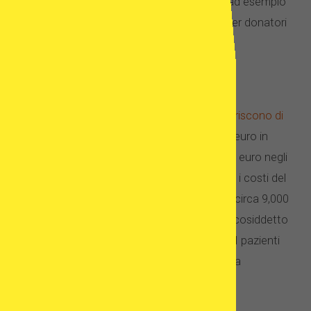
aggiuntivi (o trattamenti aggiuntivi), come ad esempio
esami medici, farmaci per la fertilità, costi per donatori
o consulti per la fertilità.
Ovodonazione
I costi dei programmi di
ovodonazione differiscono di
paese in paese
: si aggirano intorno ai 3,500 euro in
India, ai 6,000 euro in Europa e fino a 30,000 euro negli
Stati Uniti. Quando si tratta del Regno Unito, i costi del
trattamento della donatrice di ovuli sono di circa 9,000
GBP (€ 10,500). Questo è il motivo per cui il cosiddetto
turismo della fertilità diventa così popolare. I pazienti
sempre più spesso decidono di partecipare a
programmi di ovodonazione all’estero.