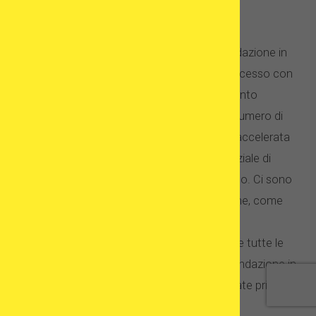
anomalie uterine) o la tua età.
In effetti, quest'ultimo è probabilmente il più
importante fattore di successo della fecondazione in
vitro. La diminuzione delle percentuali di successo con
la fecondazione in vitro o qualsiasi trattamento
dell'infertilità è dovuta alla diminuzione del numero di
uova all'interno delle ovaie. C'è una perdita accelerata
degli ovuli dopo l'età di 32-35 anni e il potenziale di
fertilità è significativamente ridotto in seguito. Ci sono
anche altri fattori da tenere in considerazione, come
gravidanze precedenti, aborti spontanei o
semplicemente abitudini di vita. Sicuramente tutte le
cause note per influenzare l'esito della fecondazione in
vitro dovrebbero essere identificate e regolate prima di
iniziare il trattamento.