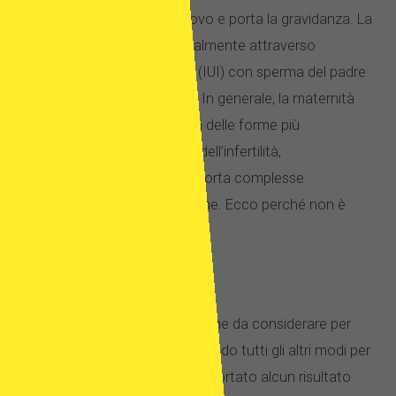
surrogata dona il proprio uovo e porta la gravidanza. La
gravidanza si ottiene generalmente attraverso
l’inseminazione intrauterina (IUI) con sperma del padre
designato o di un donatore. In generale, la maternità
surrogata è considerata una delle forme più
controverse di trattamento dell’infertilità,
principalmente perché comporta complesse
preoccupazioni legali ed etiche. Ecco perché non è
consentito in molti paesi.
Adozione
Generalmente, è l’ultima opzione da considerare per
molti pazienti con fertilità, quando tutti gli altri modi per
diventare genitori non hanno portato alcun risultato