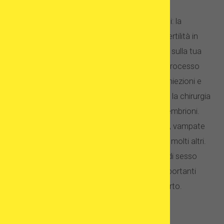
In questo caso, non sembrano esserci dubbi: la
fecondazione in vitro e i trattamenti per la fertilità in
generale hanno un impatto molto maggiore sulla tua
salute fisica. La fecondazione in vitro è un processo
medico che richiede farmaci per la fertilità, iniezioni e
procedure mediche serie, come ad esempio la chirurgia
per il recupero degli ovuli ei trasferimenti di embrioni.
Implica anche effetti collaterali: mal di testa, vampate
di calore, sbalzi d’umore, aumento di peso e molti altri.
Tuttavia, per la maggior parte delle pazienti di sesso
femminile, questi sacrifici fisici non sono importanti
finché riescono a vivere la gravidanza e il parto.
Credenze religiose