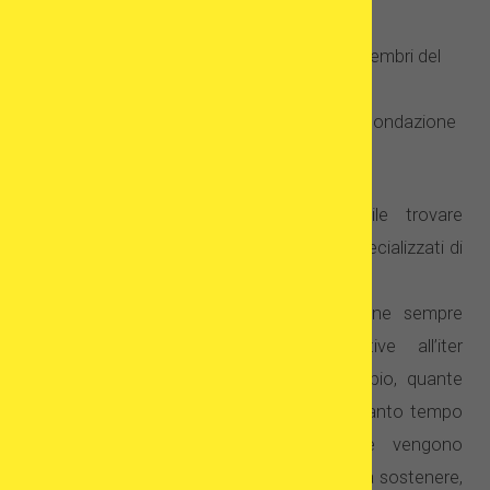
procedure mediche e il listino prezzi;
se e quali lingue straniere parlano i membri del
personale;
qual è l’efficacia dei programmi di fecondazione
attuati dall’azienda clinica?
Grazie al SERVIZIO ONLINE è possibile trovare
facilmente molte informazioni sui centri specializzati di
tutto il mondo.
Al primo contatto con la clinica conviene sempre
richiedere tutte le informazioni relative all’iter
terapeutico cui si va incontro. Ad esempio, quante
volte sarà opportuno presentarsi e per quanto tempo
bisognerà soggiornare. Quali procedure vengono
applicate, se ci sono costi supplementari da sostenere,