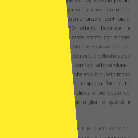
comunicazione da parte della clinica, possono portare
ansia. La nostra esperienza ci ha insegnato molto,
abbiamo raccolto anche testimonianze di centinaia di
altri pazienti. IL SERVIZIO offerto favorisce la
trasparenza – Il servizio è stato creato per rendere
chiaro il trattamento ai pazienti che sono all’inizio del
percorso terapeutico in vitro con cellule della donatrice
e soprattutto per favorirne il comfort rafforzandone il
senso di sicurezza. Crediamo che solo in questo modo
si possa creare un clima di reciproca fiducia. La
trasparenza sull’offerta della clinica e sul costo del
trattamento sono le garanzie migliori di qualità e
competenza.
Per aiutare i pazienti a prendere le giuste decisioni,
abbiamo costruito il più grande database al mondo che