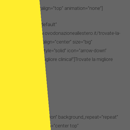
[two_third_last valign=”top” animation=”none”]
[button linking=”default”
link=”https://www.ovodonazioneallestero.it/trovate-la-
migliore-clinica/” align=”center” size=”big”
type=”standard” style=”solid” icon=”arrow-down”
title=”Trovate la migliore clinica!”]Trovate la migliore
clinica![/button]
[/two_third_last]
[/section]
[section id=”description” background_repeat=”repeat”
background_position=”center top”