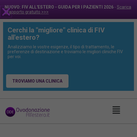
NUOVO: FIV ALL'ESTERO - GUIDA PER I PAZIENTI 2026
-
Scarica
il rapporto gratuito >>>
Cerchi la "migliore" clinica di FIV
all'estero?
Analizziamo le vostre esigenze, il tipo di trattamento, le
preferenze di destinazione e troviamo le migliori cliniche FIV
per voi.
TROVIAMO UNA CLINICA
Main
Menu