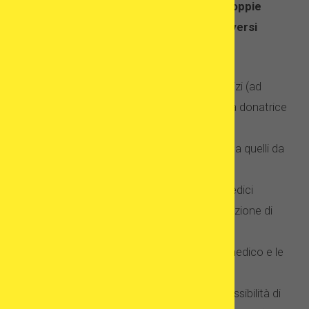
pazienti una assistenza professionale.
Le coppie
scelgono il trattamento all’estero per diversi
motivi – quali:
accesso più facile a determinati servizi (ad
esempio, tempi di attesa di ovociti da donatrice
più brevi);
costi di trattamento inferiori rispetto a quelli da
sostenere nel paese di provenienza;
comprovata esperienza dei centri medici
nell’esecuzione di programmi di donazione di
ovuli;
maggiore fiducia verso il personale medico e le
strutture cliniche;
attraente ubicazione della clinica (possibilità di