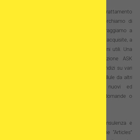
Promuovendo l’idea di trasparenza del trattamento
con cellule (gametiche) da donatrice, cerchiamo di
creare una comunità di pazienti. Li incoraggiamo a
condividere le esperienze e le conoscenze acquisite, a
fare domande ed a raccogliere informazioni utili. Una
parte del sito è dedicata ad una sezione ASK
Community all’interno della quale trovare indizi su vari
aspetti della donazione e sul transfer di cellule da altri
pazienti. Qui puoi anche segnalare nuovi ed
interessanti argomenti da trattare, fare domande o
fugare dubbi con l’aiuto di altri utenti.
Invitiamo anche le cliniche a fornire consulenza e
svolgere attività educative – nella sezione “Articles”