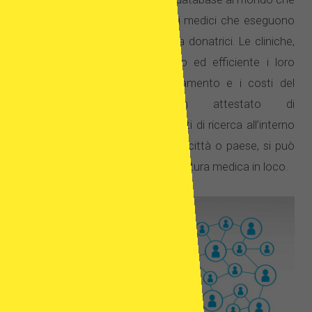
raccoglie informazioni sui centri medici che eseguono
programmi in vitro con cellule da donatrici. Le cliniche,
che descrivono in modo chiaro ed efficiente i loro
metodi, le modalità di funzionamento e i costi del
trattamento, ricevono un attestato di
credibilità. Utilizzando gli strumenti di ricerca all’interno
del nostro sito, inserendo nome, città o paese, si può
facilmente trovare la migliore struttura medica in loco.
Nel
profilo di
ogni
clinica
troveret
e le