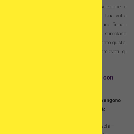
frequentemente, parte del processo di selezione è
basata su un colloquio con uno psicologo. Una volta
superato il processo di selezione, la donatrice firma i
documenti necessari, assume farmaci che stimolano
una maggiore produzione di ovuli e, al momento giusto,
con un intervento pick up le vengono prelevati gli
ovociti.
Tipi di programmi di fecondazione con
ovociti da donatrice
La maggior parte dei programmi in vitro vengono
eseguiti secondo due specifiche modalità:
programma con utilizzo di ovociti freschi –