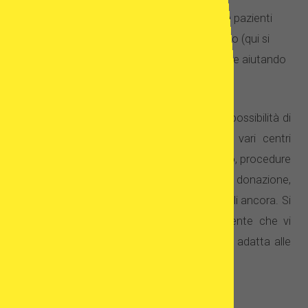
valutazioni sulle cliniche rilasciate da pazienti
che si sono sottoposti al trattamento (qui si
può scrivere anche la propria opinione aiutando
in questo modo altri pazienti).
Il confronto tra le cliniche dà ai pazienti la possibilità di
comparare in modo rapido le offerte di vari centri
medici in termini di efficacia del trattamento, procedure
disponibili, prezzi, condizioni e programmi di donazione,
informazioni su donatrici e molti altri dettagli ancora. Si
tratta di uno strumento pratico ed efficiente che vi
permetterà di scegliere la clinica che più si adatta alle
vostre esigenze e aspettative.
Comunità del SERVIZIO ONLINE