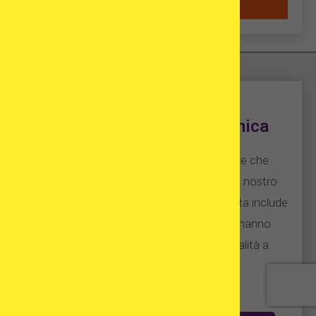
Aiutami a trovare una clinica
Vi aiutiamo a scegliere 3 cliniche estere che
corrispondono alle vostre aspettative. Il nostro
database di centri di fecondazione assistita include
solo cliniche di infertilità di fiducia che hanno
esperienza nel fornire servizi di alta qualità a
pazienti internazionali.