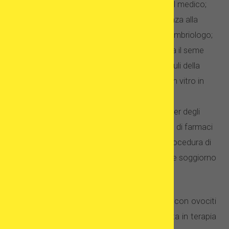
visite preliminari e consultazioni con il medico;
selezione di una donatrice – assistenza alla
copia fornita da un medico o da un embriologo;
procedure di laboratorio: l’uomo dona il seme
con il quale vengono fecondati gli ovuli della
donatrice. Gli embrioni si sviluppano in vitro in
laboratorio;
preparazione della ricevente al transfer degli
embrioni mediante somministrazione di farmaci
che preparano l’utero a riceverli; la procedura di
trasferimento può richiedere un breve soggiorno
in clinica.
Se non sei sicura di eseguire il trattamento con ovociti
da donatrice, consulta un medico specialista in terapia