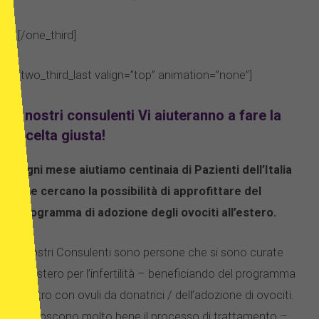
[/one_third]
[two_third_last valign=”top” animation=”none”]
I nostri consulenti Vi aiuteranno a fare la
scelta giusta!
Ogni mese aiutiamo centinaia di Pazienti dell’Italia
che cercano la possibilità di approfittare del
programma di adozione degli ovociti all’estero.
I nostri Consulenti sono persone che si sono curate
all’estero per l’infertilità – beneficiando del programma
in vitro con ovuli da donatrici / dell’adozione di ovociti.
Conoscono molto bene il processo di trattamento –