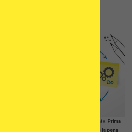
La scelta della clinica
La scelta
della
struttura
e del
luogo
giusto in
cui
sottopors
i al
trattame
nto dell’infertilità è un passo molto importante.
Prima
di prendere una decisione definitiva, vale la pena