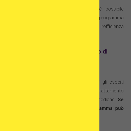
Nella database del SERVIZIO ONLINE è possibile
trovare informazioni riguardanti il tipo di programma
eseguito nelle varie cliniche, i costi e l’efficienza
ottenuta.
Esecuzione del programma quadro di
fecondazione in vitro con ovuli da
donatrice
Come per le donatrici, anche le riceventi gli ovociti
devono prepararsi ad eseguire il trattamento
sottoponendosi a svariati esami e visite mediche.
Se
non vi sono controindicazioni, il programma può
essere avviato e può consistere in: