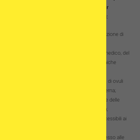
considerare alcuni aspetti importanti. Per
scegliere una clinica bisogna domandarsi:
quale esperienza possiede nell’esecuzione di
programmi di donazione di ovuli;
quali sono le competenze del team medico, del
personale e di quali attrezzature tecniche
dispone la struttura;
se la clinica gestisce la propria banca di ovuli
oppure collabora con una banca esterna;
come avviene il processo di selezione delle
possibili donatrici (esami, test medici);
quali dati sulle donatrici sono resi accessibili ai
pazienti;
quali sono i dettagli dell’offerta, l’accesso alle