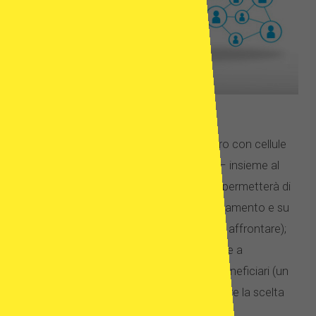
informaz
ioni utili
su:
off
erte e procedure applicate;
programmi di fecondazione in vitro con cellule
riproduttive fresche e congelate – insieme al
costo del trattamento (questo vi permetterà di
capire meglio tra le opzioni di trattamento e su
quale sia l’impegno economico da affrontare);
dati delle potenziali donatrici messe a
disposizione dei futuri genitori – beneficiari (un
database che permette di effettuare la scelta
della donatrice);