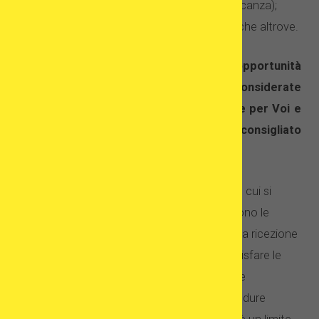
combinare trattamento medico e vacanza);
efficacia del trattamento, maggiore che altrove.
Prima di prendere una decisione circa l’opportunità
di eseguire un trattamento all’estero, considerate
quale di questi fattori sia più importante per Voi e
chiedete dettagli in diverse cliniche. È consigliato
anche informarsi su:
quali leggi siano in vigore nel paese in cui si
desidera andare, ad esempio, quali sono le
restrizioni riguardanti la donazione e la ricezione
di gameti, quali requisiti devono soddisfare le
donatrici, se la legislazione garantisce
l’anonimato alle donatrici, quali procedure