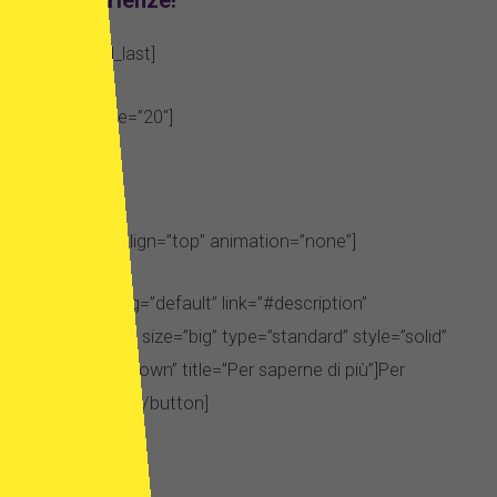
ed esperienze!
[/two_third_last]
[space value=”20″]
[/space]
[one_third valign=”top” animation=”none”]
[button linking=”default” link=”#description”
align=”center” size=”big” type=”standard” style=”solid”
icon=”arrow-down” title=”Per saperne di più”]Per
saperne di più[/button]
[/one_third]