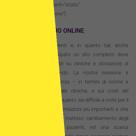
background_attachment=”static”
background_scroll=”none”]
INFO SUL SERVIZIO ONLINE
Nell’interesse dei pazienti e, in quanto tali, anche
nostro, abbiamo sviluppato un sito completo dove
trovare informazioni utili su cliniche e donazione di
ovuli in tutto il mondo. La nostra missione è
promuovere la trasparenza – in termini di norme e
procedure applicate dalle cliniche, e sui costi del
trattamento. Sappiamo quanto sia difficile a volte per il
paziente acquisire le informazioni più importanti e che
le regole poco chiare, un inatteso cambiamento degli
accordi fra medici e pazienti, ed una scarsa