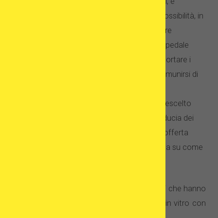
complicanze. Anche se non frequenti, è
importante farsi prima un’idea sulla possibilità, in
caso di complicazioni, di poter contare
sull’assistenza professionale di un ospedale
locale. Potrebbe essere necessario portare i
documenti dal proprio paese oppure munirsi di
un’assicurazione medica aggiuntiva;
quali sono i centri del paese da voi prescelto
che godono di maggior prestigio e fiducia dei
pazienti e quali, invece, possiedono l’offerta
migliore (qui sotto troverete una guida su come
scegliere la clinica).
Consulta le testimonianze degli altri pazienti che hanno
già subito oppure sono sotto trattamento in vitro con
ovociti da donatrice – ASK COMMUNITY.