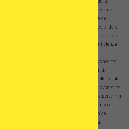
richiede la sincronizzazione del ciclo della
donatrice con quello della ricevente, è quindi
necessaria una buona organizzazione del
processo terapeutico. Questo approccio, della
per la mancanza di procedure di tipo invasivo è
spesso caratterizzato da un’elevata efficienza
(circa 40-60 % );
programma con cellule congelate – consente
una maggiore flessibilità, ma ha dei limiti. Il
congelamento e lo scongelamento delle cellule
può influenzarne la qualità e inficiare lievemente
l’efficacia della terapia (5-10 %). D’altra parte, nei
centri con rilevante esperienza nel campo e
muniti di idonea apparecchiatura tecnica –
queste limiti vengono spesso superati.