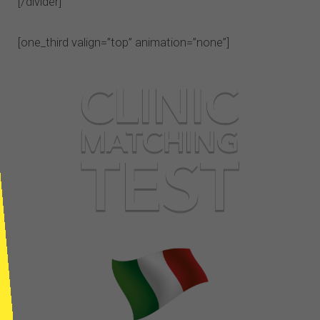
[/divider]
[one_third valign=”top” animation=”none”]