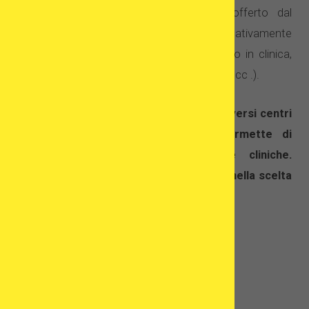
che tipo di sostegno e supporto è offerto dal
personale (ad esempio, relativamente
all’organizzazione del transfer dall’aeroporto in clinica,
all’assistenza nella prenotazione dell’hotel, ecc .).
Grazie all’opzione di accostamento di diversi centri
specializzati, il SERVIZIO ONLINE permette di
confrontare le offerte delle varie cliniche.
Speriamo vi possa essere di gran aiuto nella scelta
del posto più adatto a voi!