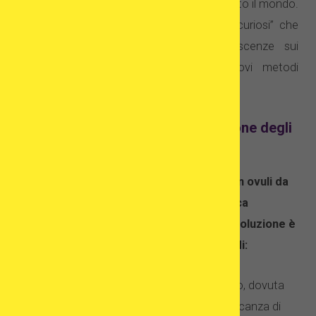
pubblichiamo report medici di esperti da tutto il mondo.
Questa parte del servizio è riservata ai “curiosi” che
vogliono approfondire le proprie conoscenze sui
trattamenti effettuati all’estero, sui nuovi metodi
terapeutici e sulla donazione.
Che cos’è la donazione e la ricezione degli
ovociti?
Il programma di fecondazione in vitro con ovuli da
donatrici è per molte donne infertili l’unica
possibilità per diventare madri. Questa soluzione è
da prendere in considerazione nel caso di:
mancanza di propri ovuli, per esempio, dovuta
ad una insufficienza ovarica o a mancanza di