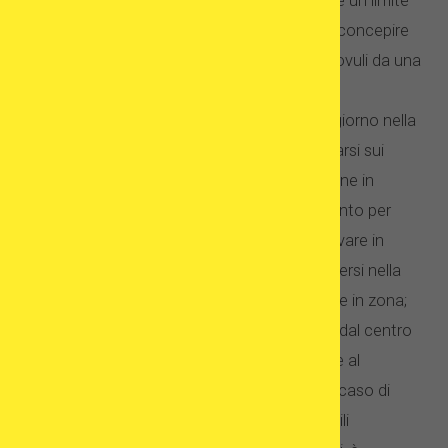
prevede il programma in vitro e se vi è un limite
al numero di bambini che è possibile concepire
con il ricorso alla fecondazione con ovuli da una
singola donatrice, ecc.;
come organizzare il viaggio ed il soggiorno nella
località scelta – si consiglia d’informarsi sui
costi del trasporto e della sistemazione in
albergo, su chi è possibile far riferimento per
questioni organizzative, su come arrivare in
clinica dall’aeroporto, su come muoversi nella
città scelta e su cosa si possa visitare in zona;
quali cure mediche vengono elargite dal centro
specializzato prescelto relativamente al
trattamento dell’infertilità, anche nel caso di
donazione di ovociti, e quali le possibili