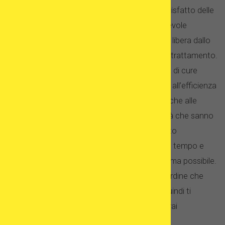
del paziente è in cima alla lista, e tutto è soddisfatto delle
tue esigenze per garantire un tempo il più agevole
possibile, perché garantire che la paziente sia libera dallo
stress è un fattore chiave per il successo del trattamento.
Spesso non c’è lista d’attesa quando si tratta di cure
(anche con sperma o ovuli di donatori) grazie all’efficienza
della loro cura del paziente. Questo grazie anche alle
cliniche spagnole e agli specialisti della fertilità che sanno
che molte donne che hanno bisogno di questo
trattamento aspettano un bambino da molto tempo e
desiderano aiutarle ad avere un bambino il prima possibile.
Tutto questo è abbinato a specialisti di prim’ordine che
sanno esattamente cosa stanno facendo, quindi ti
sentirai sicuro di qualsiasi trattamento riceverai