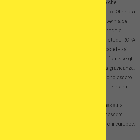
La legge spagnola accoglie le coppie lesbiche che
cercano un trattamento di fecondazione in vitro. Oltre alla
normale fecondazione in vitro utilizzando lo sperma del
donatore, alcune cliniche offrono anche il metodo di
fecondazione in vitro reciproca, noto come metodo ROPA
(ricezione di ovociti dal partner) o “maternità condivisa”.
Qui, una delle donne subisce la stimolazione e fornisce gli
ovuli, mentre l’altra riceve l’embrione e porta la gravidanza.
I bambini nati con un trattamento ROPA possono essere
legalmente registrati in Spagna come aventi due madri.
La legge spagnola in materia di riproduzione assistita,
compresa la fecondazione in vitro, è nota per essere
abbastanza liberale, rispetto ad altre destinazioni europee.
Non fa distinzione tra le donne nei matrimoni