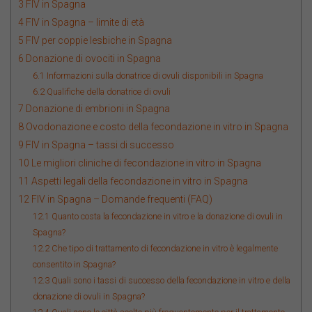
3
FIV in Spagna
4
FIV in Spagna – limite di età
5
FIV per coppie lesbiche in Spagna
6
Donazione di ovociti in Spagna
6.1
Informazioni sulla donatrice di ovuli disponibili in Spagna
6.2
Qualifiche della donatrice di ovuli
7
Donazione di embrioni in Spagna
8
Ovodonazione e costo della fecondazione in vitro in Spagna
9
FIV in Spagna – tassi di successo
10
Le migliori cliniche di fecondazione in vitro in Spagna
11
Aspetti legali della fecondazione in vitro in Spagna
12
FIV in Spagna – Domande frequenti (FAQ)
12.1
Quanto costa la fecondazione in vitro e la donazione di ovuli in
Spagna?
12.2
Che tipo di trattamento di fecondazione in vitro è legalmente
consentito in Spagna?
12.3
Quali sono i tassi di successo della fecondazione in vitro e della
donazione di ovuli in Spagna?