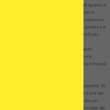
La Spagna offre una delle legislazioni più liberali riguardo al
trattamento della fecondazione in vitro, non solo in
Europa, ma anche in tutto il mondo della fecondazione in
vitro. Le donne single, le coppie eterosessuali sposate e le
coppie omosessuali possono ugualmente beneficiare
della riproduzione assistita. Il paese è anche
impressionante in termini di opzioni di trattamento
disponibili. Se stai cercando gli ultimi progressi e le
tecniche di fecondazione in vitro, probabilmente li troverai
in Spagna.
Esiste un limite legale massimo per l’età di un paziente: 50
anni nella maggior parte dei casi. Tuttavia, se c’è una tale
necessità, alcune cliniche possono decidere caso per
caso anche per pazienti piú mature (fino a 52) in base alle