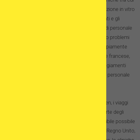
scegliere. Le cliniche spagnole per la fecondazione in vitro
vantano una meritata reputazione per i risultati e gli
elevati standard di cura. Sono spesso dotati di personale
multilingue e come regola generale non hanno problemi
ad assistere i pazienti stranieri. L’inglese è ampiamente
parlato, insieme ad altre lingue europee, come francese,
tedesco e italiano. I pazienti riferiscono atteggiamenti
molto accomodanti da parte di medici e altro personale
medico.
Poiché la Spagna fa parte della zona Schengen, i viaggi
senza visto sono disponibili per la maggior parte degli
europei, rendendo il trattamento il più accessibile possibile
ai pazienti di tutta Europa, compresi quelli del Regno Unito,