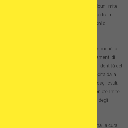
circostanze individuali. Al contrario, non vi è alcun limite
legale all’età del partner maschile. A differenza di altri
paesi con politiche sull’età più severe, le opzioni di
trattamento sono le stesse per ogni paziente.
In Spagna è consentita la donazione di ovuli, nonché la
donazione di sperma ed embrioni. Tutti i trattamenti di
donazione sono rigorosamente anonimi, con l’identità del
donatore e del paziente rigorosamente custodita dalla
clinica. È consentito il congelamento sociale degli ovuli,
così come il congelamento degli embrioni. Non c’è limite
alla durata della conservazione degli ovociti o degli
embrioni congelati.
Quando si tratta di cure per la fertilità in Spagna, la cura