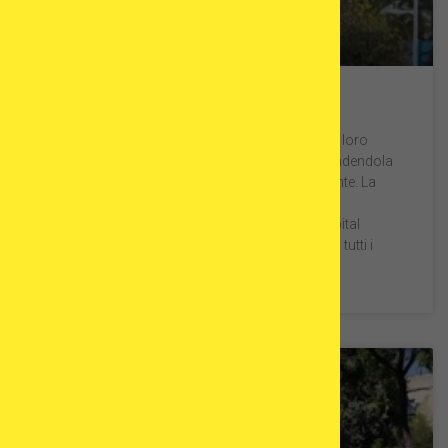
UR Vistahermosa
UR Vistahermosa aiuta le famiglie a realizzare il loro
sogno di avere un bambino da oltre 40 anni, rendendola
una delle cliniche di fertilità più affidabili di Alicante. La
loro esperienza e dedizione si riflettono in ogni
trattamento offerto. Situata all’interno dell’Hospital
Clínica Vistahermosa, un ospedale completo di tutti i
SCOPRI DI PIÙ »