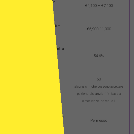
FIVET con ovuli propri in
€4,100 – €7,100
Spagna – costo medio
Ovodonazione in Spagna –
€5,900-11,000
costo medio
Tassi medi di successo della
donazione di ovuli in
54.6%
Spagna*
50
Paziente massimo – età
alcune cliniche possono accettare
della donna
pazienti più anziani in base a
circostanze individuali
Trattamenti di fecondazione
Permesso
in vitro per donne single