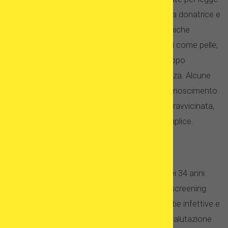
a stabilire una corrispondenza fenotipica tra la donatrice e
il paziente – ricevente. Ciò significa che le cliniche
abbinano donatrici e pazienti utilizzando tratti come pelle,
capelli e colore degli occhi, altezza, peso, gruppo
sanguigno e altri per eseguire la corrispondenza. Alcune
cliniche, inoltre, utilizzano la tecnologia di riconoscimento
facciale per eseguire una corrispondenza più ravvicinata,
un processo di selezione dei donatori più semplice.
Qualifiche della donatrice di ovuli
Le donatrici in Spagna devono avere tra i 18 ei 34 anni.
Passano attraverso un rigoroso processo di screening
durante il quale vengono esaminati per malattie infettive e
anomalie genetiche e subiscono anche una valutazione