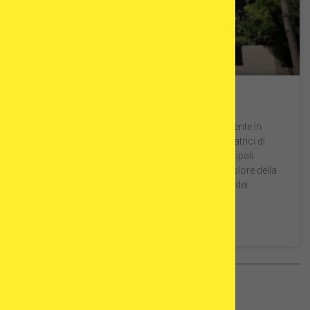
Clinica Tambre Madrid
Scegliere la donatrice di ovuli giusta per la ricevente In
Spagna, in conformità con le normative, le donatrici di
ovuli vengono selezionate sulla base delle principali
caratteristiche fisiche della ricevente, tra cui il colore della
pelle, il colore degli occhi, il colore e la struttura dei
capelli. Di conseguenza, la
SCOPRI DI PIÙ »
FIV in Spagna