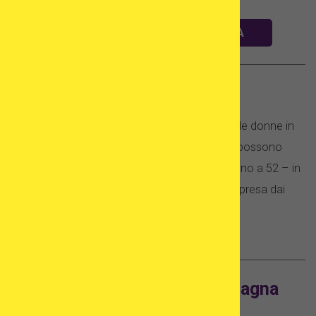
CLINICHE IN PRIMO PIANO IN SPAGNA
FIV in Spagna – limite di età
Il limite di età per la fecondazione in vitro per le donne in
Spagna è 50. Ci sono cliniche in Spagna che possono
decidere di accettare pazienti piú mature – fino a 52 – in
base a una qualifica speciale e alla decisione presa dai
medici del gruppo della clinica.
FIV per coppie lesbiche in Spagna