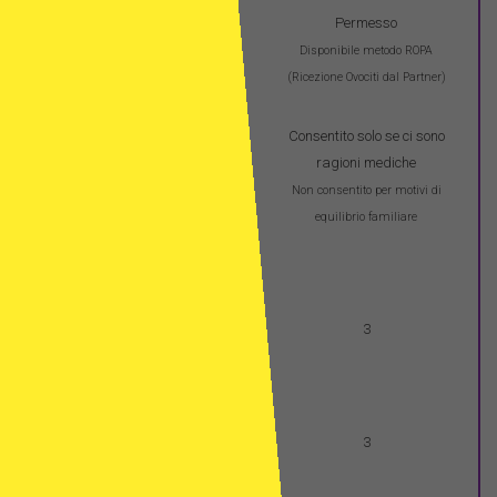
Trattamenti di fecondazione
Permesso
in vitro per coppie
Disponibile metodo ROPA
omosessuali femminili
(Ricezione Ovociti dal Partner)
Consentito solo se ci sono
Selezione di
ragioni mediche
genere/selezione del sesso
Non consentito per motivi di
in Spagna
equilibrio familiare
Numero massimo di
embrioni da trasferire
3
FIV con uova di donatore
Numero massimo di
embrioni da trasferire
3
FIVET con uova proprie