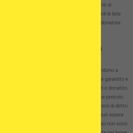
delle origini razziali. La popolarità dei trattamenti di
ovodonazione in Spagna rende quasi inesistenti le liste
d’attesa: per la maggior parte dei pazienti, un donatore
può essere trovato quasi istantaneamente.
Informazioni sulla donatrice di ovuli
disponibili in Spagna
I requisiti di anonimato della Spagna corrispondono a
quelli di altri paesi europei; vale a dire che viene garantito e
fatto rispettare l’anonimato totale per pazienti e donatrici.
Solo in circostanze eccezionali, come un grave pericolo
per la vita o la salute del bambino, o per questioni di diritto
processuale penale, l’identità della donatrice può essere
rivelata. Le caratteristiche fisiche delle doantrici non sono
condivise con i pazienti. Le cliniche sono tenute per legge