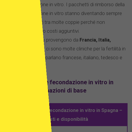
fecondazione in vitro. I pacchetti di rimborso della
fecondazione in vitro stanno diventando sempre
più popolari tra molte coppie perché non
comportano costi aggiuntivi.
Pazienti che provengono da
Francia, Italia,
Germania
– ci sono molte cliniche per la fertilità in
Spagna che parlano francese, italiano, tedesco e
inglese
Ovodonazione e fecondazione in vitro in
Spagna – informazioni di base
Ovodonazione e fecondazione in vitro in Spagna –
costi e disponibilità