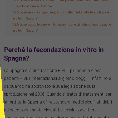
12.4
Quali sono le città scelte più frequentemente per il trattamento
di ovodonazione in Spagna?
12.5
Quali leggi principali regolano il trattamento della fecondazione
in vitro in Spagna?
12.6
Dove posso trovare le informazioni sulle cliniche di fecondazione
in vitro in Spagna?
Perché la fecondazione in vitro in
Spagna?
La Spagna è la destinazione FIVET più popolare per i
pazienti FIVET internazionali al giorno d’oggi – infatti, lo è
da quando ha approvato la sua legislazione sulla
riproduzione nel 2006. Quando si tratta di trattamenti per
la fertilità, la Spagna offre standard medici sicuri, affidabili
ed eccezionalmente elevati. La legislazione liberale
consente un’ampia gamma di procedure di trattamento