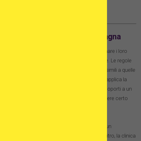
cancellati dal registro dei donatori.
Donazione di embrioni in Spagna
La legge spagnola consente ai pazienti di donare i loro
embrioni in eccesso, a programmi di adozione. Le regole
per ricevere una donazione di embrioni sono simili a quelle
stabilite per l’adozione di ovuli – anche qui si applica la
corrispondenza del fenotipo. Se decidi di sottoporti a un
trattamento di adozione di embrioni, puoi essere certo
che il bambino ti assomiglierà.
Poiché gli embrioni sono stati creati durante un
precedente trattamento di fecondazione in vitro, la clinica