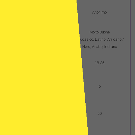
Donazione di ovuli –
Anonimo
anonimato
Molto Buone
Disponibilitá di donatrici di
Caucasico, Latino, Africano /
ovuli
Nero, Arabo, Indiano
Età del donatore di ovuli
18-35
Numero massimo di
bambini nati dalla stessa
6
donatrice di ovuli
Donatore di sperma – età
50
massima
Numero massimo di