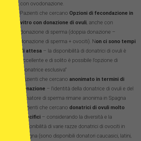
con ovodonazione.
Pazienti che cercano
Opzioni di fecondazione in
vitro con donazione di ovuli
, anche con
donazione di sperma (doppia donazione –
donazione di sperma + ovociti). N
on ci sono tempi
di attesa
– la disponibilità di donatrici di ovuli è
eccellente e di solito è possibile l’opzione di
“donatrice esclusiva”
Pazienti che cercano
anonimato in termini di
donazione
– l’identità della donatrice di ovuli e del
donatore di sperma rimane anonima in Spagna
Pazienti che cercano
donatrici di ovuli molto
specifici
– considerando la diversità e la
disponibilità di varie razze donatrici di ovociti in
Spagna (sono disponibili donatori caucasici, latini,