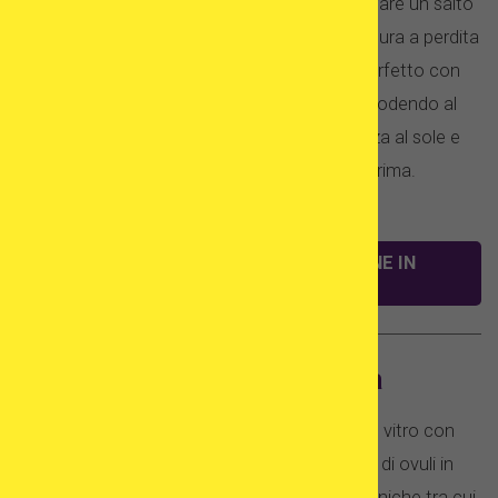
Sia che tu voglia visitare la capitale Madrid o fare un salto
a Barcellona, la Spagna ha una bellezza e cultura a perdita
d’occhio. Ecco perché la Spagna è il luogo perfetto con
cui sottoporsi al tuo trattamento di fertilità, godendo al
tempo stesso di una bella e rilassante vacanza al sole e
vedendo meraviglie come non hai mai visto prima.
TROVA CLINICHE DI FECONDAZIONE IN
VITRO IN SPAGNA
Cliniche di fertilità in Spagna
Quando stai considerando la fecondazione in vitro con
ovuli propri e sperma del partner o donazione di ovuli in
Spagna, ci sono un certo numero di buone cliniche tra cui