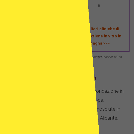
bambini nati dallo stesso
6
donatore di sperma
Le migliori cliniche di
Cliniche di ovodonazione in
fecondazione in vitro in
Spagna
Spagna >>>
Fonti: Legislazione e rimborso dei trattamenti ART e IUI in Europa
>>>
| Guida per i pazienti IVF su
strada – 2023
>>>
*RAPPORTO EIM 2018 ESHRE​​
FIV in Spagna – motivi per andare
La destinazione più scelta per la fecondazione in
vitro e la donazione di ovociti in Europa.
Cliniche di fecondazione in vitro riconosciute in
località eccellenti: Madrid, Barcellona, Alicante,
Valencia.