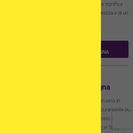
ha a disposizione un’anamnesi completa, il che significa
che la procedura gode di un alto grado di sicurezza e di un
tasso di successo relativamente alto.
CONTROLLA LE CLINICHE DI
FECONDAZIONE IN VITRO IN SPAGNA
Ovodonazione e costo della
fecondazione in vitro in Spagna
Se confrontiamo il costo della fecondazione in vitro in
Spagna con altri paesi europei, la Spagna è sicuramente la
scelta migliore per i trattamenti di fertilità. Il costo di un
singolo ciclo di fecondazione in vitro di ovociti in Spagna