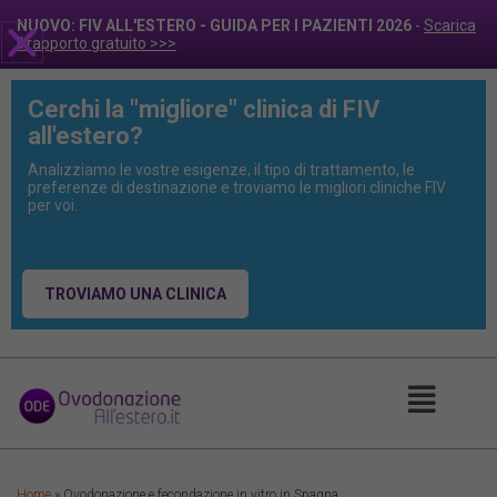
NUOVO: FIV ALL'ESTERO - GUIDA PER I PAZIENTI 2026
-
Scarica
il rapporto gratuito >>>
Cerchi la "migliore" clinica di FIV
all'estero?
Analizziamo le vostre esigenze, il tipo di trattamento, le
preferenze di destinazione e troviamo le migliori cliniche FIV
per voi.
TROVIAMO UNA CLINICA
Main
Menu
Home
»
Ovodonazione e fecondazione in vitro in Spagna