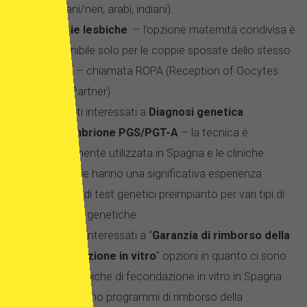
africani/neri, arabi, indiani).
coppie lesbiche
– l’opzione maternità condivisa è
disponibile solo per le coppie sposate dello stesso
sesso – chiamata ROPA (Reception of Oocytes
from Partner)
Pazienti interessati a
Diagnosi genetica
dell’embrione PGS/PGT-A
– la tecnica è
ampiamente utilizzata in Spagna e le cliniche
spagnole hanno una significativa esperienza
nell’uso di test genetici preimpianto per vari tipi di
malattie genetiche
Pazienti interessati a “
Garanzia di rimborso della
fecondazione in vitro
” opzioni in quanto ci sono
molte cliniche di fecondazione in vitro in Spagna
che offrono programmi di rimborso della