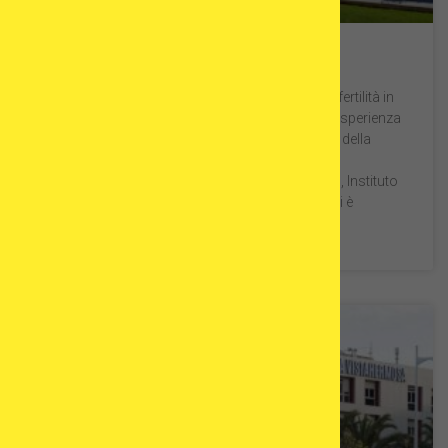
Instituto Bernabeu
Instituto Bernabeu, una delle migliori cliniche di fertilità in
Spagna, è orgogliosa di avere più di 35 anni di esperienza
nell’area delle soluzioni personalizzate nell’area della
medicina riproduttiva, che hanno superato con
successo gli audit esterni. Durante quel periodo, Instituto
Bernabeu ha raggiunto più di 20,000 nascite e si è
SCOPRI DI PIÙ »