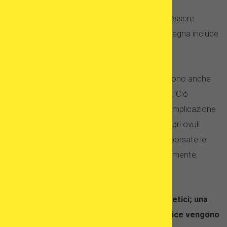
Anche la storia genetica della donatrice può essere
verificata: la maggior parte delle cliniche in Spagna include
anche il test del cariotipo.
Oltre ai test medici, le potenziali donatrici devono anche
sottoporsi a un esame psicologico completo. Ciò
garantisce che la donatrice comprenda ogni implicazione
del processo di donazione. Pur donando i propri ovuli
gratuitamente e gratuitamente, vengono rimborsate le
spese relative alla donazione (l’importo, solitamente,
oscilla intorno ai 1000 euro).
Ogni donatrice può avere solo sei figli genetici; una
volta nato il sesto figlio, i dati della donatrice vengono