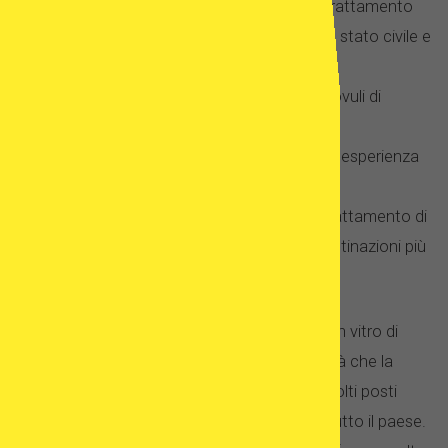
Legislazione liberale che consente il trattamento
della fertilità, indipendentemente dallo stato civile e
dall’orientamento sessuale.
Ampia gamma di donatrici anonimi di ovuli di
diversa origine etnica.
Esperti di fecondazione in vitro con un’esperienza
lavorativa impressionante.
La possibilità di combinare il proprio trattamento di
fertilità con le vacanze in una delle destinazioni più
ambite al mondo.
Non sono solo i programmi di fecondazione in vitro di
grande successo e il trattamento della fertilità che la
Spagna ha da offrire. La Spagna ha anche molti posti
interessanti da visitare e cose da vedere, in tutto il paese.