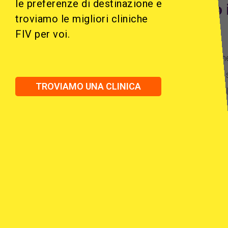
le preferenze di destinazione e
gravidanza dopo i
troviamo le migliori cliniche
aiuto?
FIV per voi.
Sia il cancro che il suo trattam
maggior parte dei casi, che fa 
TROVIAMO UNA CLINICA
figlio dopo il cancro. Sebbene 
cancro, secondo Institut Marquè
avuto i propri ovuli congelati 
embrioni e, nella maggior parte 
Marquèsunità specializzata di.
Tuttavia, è molto importante ri
diagnosticato il cancro, ma ci 
malati di cancro sotto i 50 anni