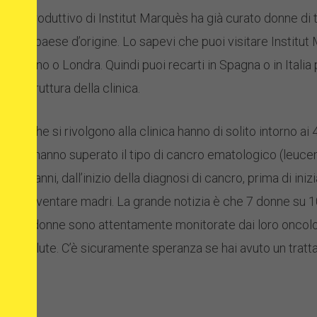
glio riproduttivo di Institut Marquès ha già curato donne di
nel tuo paese d’origine. Lo sapevi che puoi visitare Institu
, Dublino o Londra. Quindi puoi recarti in Spagna o in Itali
 la struttura della clinica.
cro che si rivolgono alla clinica hanno di solito intorno ai 
, altre hanno superato il tipo di cancro ematologico (leuce
ca 8 anni, dall’inizio della diagnosi di cancro, prima di in
ome diventare madri. La grande notizia è che 7 donne su 1
tte le donne sono attentamente monitorate dai loro oncologi
ona salute. C’è sicuramente speranza se hai avuto un tratta