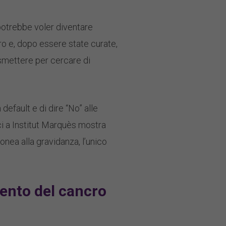
potrebbe voler diventare
ro e, dopo essere state curate,
a smettere per cercare di
efault e di dire “No” alle
i a Institut Marquès mostra
nea alla gravidanza, l’unico
ento del cancro