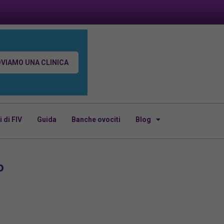
VIAMO UNA CLINICA
di FIV
Guida
Banche ovociti
Blog
o