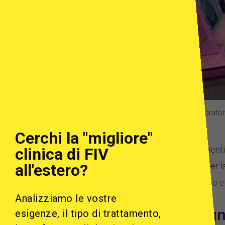
Il laborato
Cerchi la "migliore"
Attualmente, l’89% dei pazienti
clinica di FIV
per iniziare il trattamento per la
all'estero?
70% delle donne ha partorito ent
Analizziamo le vostre
Perché ho bisogno
esigenze, il tipo di trattamento,