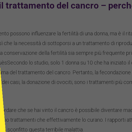
l trattamento del cancro – perch
ento possono influenzare la fertilità di una donna, ma è il ri
sì che la necessità di sottoporsi a un trattamento di riprod
la conservazione della fertilità sia sempre più frequente p
sSecondo lo studio, solo 1 donna su 10 che ha iniziato il c
prima del trattamento del cancro. Pertanto, la fecondazione i
dei casi, la donazione di ovociti, sono i trattamenti più comu
cordare che se hai vinto il cancro è possibile diventare ma
sono trattamenti che effettivamente lo curano. I rapporti a
 ha sconfitto questa terribile malattia.