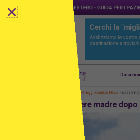
Post
NUOVO: FIV ALL'ESTERO - GUIDA PER I PAZI
navigation
Cerchi la "migli
Analizziamo le vostre e
destinazione e troviamo 
Donazione
Home
IVF Egg Donation News
Essere mad
Essere madre dopo i