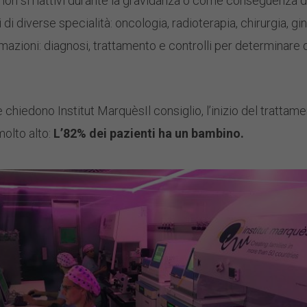
non si riattivi durante la gravidanza o come conseguenza di
i diverse specialità: oncologia, radioterapia, chirurgia, gi
mazioni: diagnosi, trattamento e controlli per determinare q
chiedono Institut MarquèsIl consiglio, l’inizio del tratta
molto alto:
L’82% dei pazienti ha un bambino.