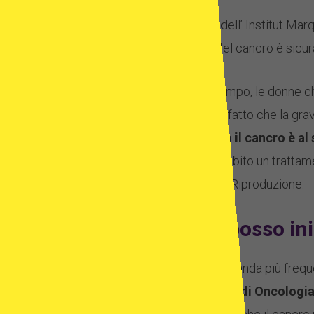
Studi recenti dell’ Institut Mar
trattamento del cancro è sicura
Fino a poco tempo, le donne c
incertezze sul fatto che la gra
bambino dopo il cancro è al 
che avevano subito un trattamen
Medicina della Riproduzione.
Quando posso ini
Questa è la domanda più frequ
malattia.
L’Unità di Oncologi