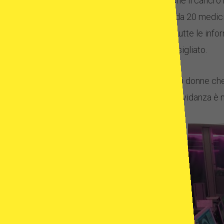
pazienti in modo che il cancro 
unità è composta da 20 medici d
Vengono valutate tutte le infor
tecniche sono consigliato.
Dal numero totale di donne che 
casi e il tasso di gravidanza è 