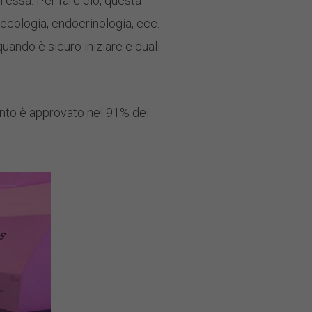
 essa. Per fare ciò, questa
necologia, endocrinologia, ecc.
uando è sicuro iniziare e quali
mento è approvato nel 91% dei