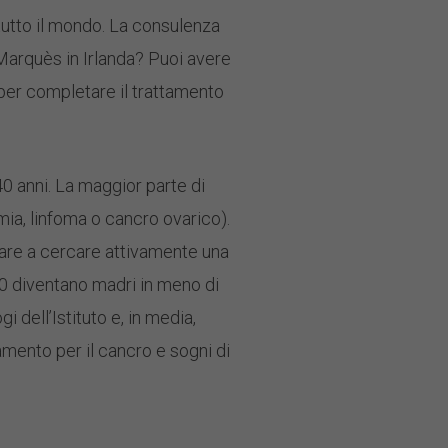
 tutto il mondo. La consulenza
t Marquès in Irlanda? Puoi avere
a per completare il trattamento
40 anni. La maggior parte di
mia, linfoma o cancro ovarico).
iziare a cercare attivamente una
0 diventano madri in meno di
 dell’Istituto e, in media,
mento per il cancro e sogni di