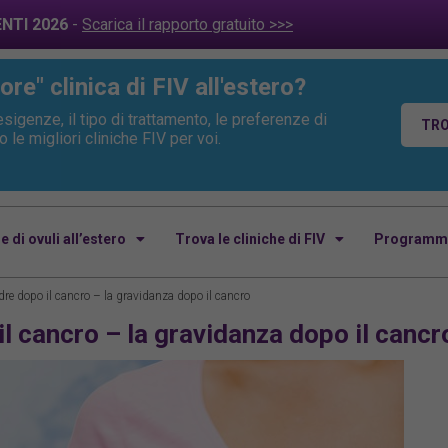
ENTI 2026
-
Scarica il rapporto gratuito >>>
ore" clinica di FIV all'estero?
sigenze, il tipo di trattamento, le preferenze di
TRO
le migliori cliniche FIV per voi.
 di ovuli all’estero
Trova le cliniche di FIV
Programmi 
re dopo il cancro – la gravidanza dopo il cancro
l cancro – la gravidanza dopo il cancr