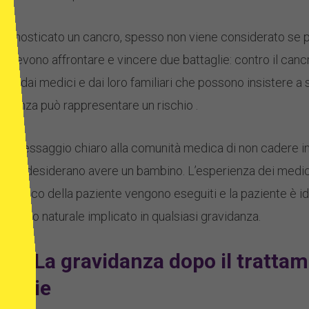
iagnosticato un cancro, spesso non viene considerato se 
i devono affrontare e vincere due battaglie: contro il canc
i posti dai medici e dai loro familiari che possono insistere 
idanza può rappresentare un rischio .
un messaggio chiaro alla comunità medica di non cadere in d
o che desiderano avere un bambino. L’esperienza dei medic
 medico della paziente vengono eseguiti e la paziente è ido
rischio naturale implicato in qualsiasi gravidanza.
o? La gravidanza dopo il trattam
lattie