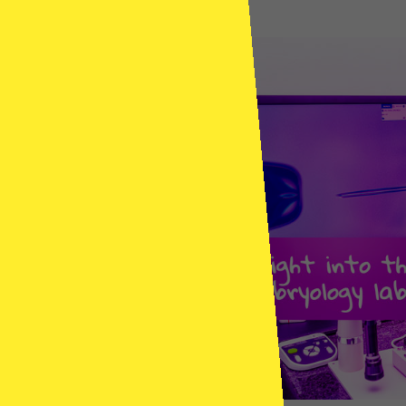
SVILUPPO
DELL’EMBRIONE
–
APPROFONDIMENTO
SUL
LABORATORIO
DI
EMBRIOLOGIA