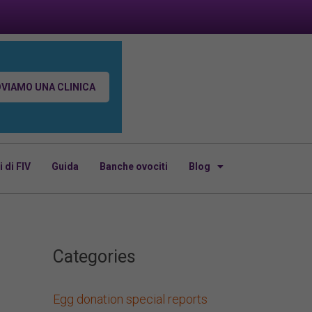
VIAMO UNA CLINICA
di FIV
Guida
Banche ovociti
Blog
Categories
Egg donation special reports