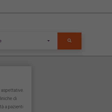
e
 aspettative.
liniche di
ità a pazienti