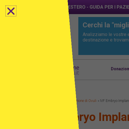
NUOVO: FIV ALL'ESTERO - GUIDA PER I PAZI
Cerchi la "migli
Analizziamo le vostre e
destinazione e troviamo 
Donazione
Home
Notizie sulla Donazione di Ovuli
IVF Embryo Implan
IVF Embryo Impla