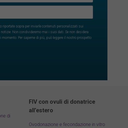
o riportate sopra per inviarle contenuti personalizzati sui
 e notizie. Non condivideremo mai i suoi dati. Se non desidera
si momento. Per saperne di più, può leggere il nostro prospetto
FIV con ovuli di donatrice
all’estero
one di
Ovodonazione e fecondazione in vitro