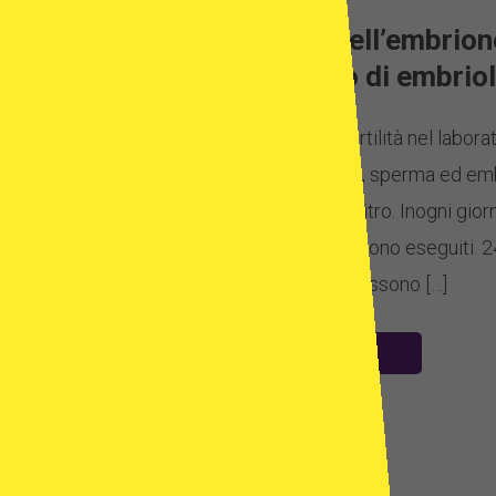
Sviluppo dell’embrio
laboratorio di embrio
Il viaggio dell’infertilità nel labo
cura dei tuoi ovuli, sperma ed emb
fecondazione in vitro. Inogni gior
specifici che vengono eseguiti. 2
laboratorio che possono […]
READ MORE »