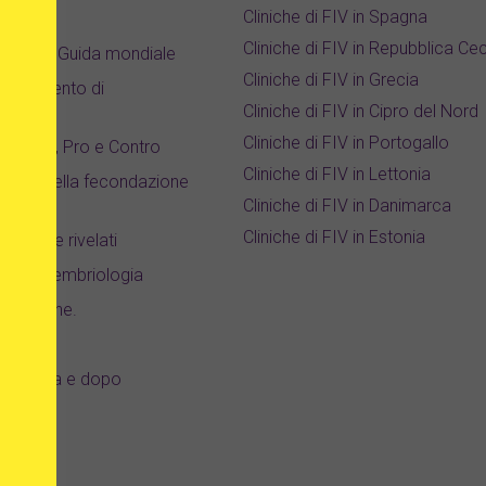
Cliniche di FIV in Spagna
t
Cliniche di FIV in Repubblica Ce
i ovuli – Guida mondiale
i
Cliniche di FIV in Grecia
 trattamento di
v
Cliniche di FIV in Cipro del Nord
e
Cliniche di FIV in Portogallo
 Rischi, Pro e Contro
:
Cliniche di FIV in Lettonia
uccesso della fecondazione
Cliniche di FIV in Danimarca
Cliniche di FIV in Estonia
 e cifre rivelati
orio di embriologia
donazione.
are prima e dopo