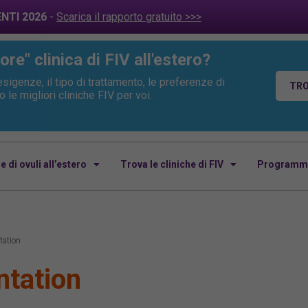
ENTI 2026
-
Scarica il rapporto gratuito >>>
ore" clinica di FIV all'estero?
sigenze, il tipo di trattamento, le preferenze di
TRO
le migliori cliniche FIV per voi.
 di ovuli all’estero
Trova le cliniche di FIV
Programmi 
tation
ntation