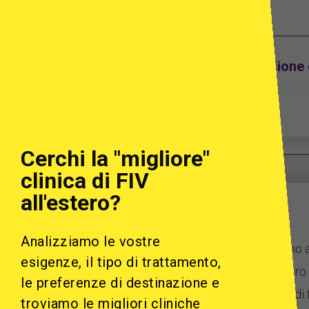
Trova Cliniche per FIV e Donazione d
Cerchi la "migliore"
clinica di FIV
all'estero?
Analizziamo le vostre
Vi aiutiamo 
esigenze, il tipo di trattamento,
Il nostro
le preferenze di destinazione e
infertilità d
troviamo le migliori cliniche